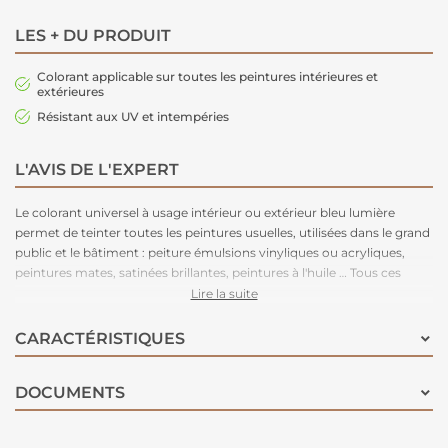
LES + DU PRODUIT
Colorant applicable sur toutes les peintures intérieures et
extérieures
Résistant aux UV et intempéries
L'AVIS DE L'EXPERT
Le colorant universel à usage intérieur ou extérieur bleu lumière
permet de teinter toutes les peintures usuelles, utilisées dans le grand
public et le bâtiment : peiture émulsions vinyliques ou acryliques,
peintures mates, satinées brillantes, peintures à l'huile … Tous ces
colorants sont solides à la lumière et aux intempéries. Seules les
Lire la suite
couleurs jaune, rouge, vert et orange ne sont pas recommandées à
l'extérieur lorsqu'elles sont utilisées dans les teintes pastel.
CARACTÉRISTIQUES
DOCUMENTS