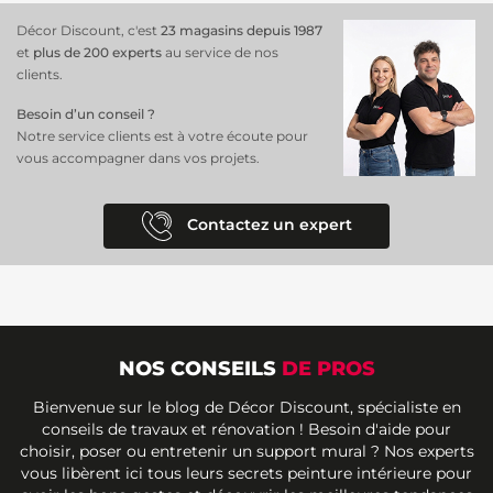
Décor Discount, c'est
23 magasins depuis 1987
et
plus de 200 experts
au service de nos
clients.
Besoin d’un conseil ?
Notre service clients est à votre écoute pour
vous accompagner dans vos projets.
Contactez un expert
NOS CONSEILS
DE PROS
Bienvenue sur le blog de Décor Discount, spécialiste en
conseils de travaux et rénovation ! Besoin d'aide pour
choisir, poser ou entretenir un support mural ? Nos experts
vous libèrent ici tous leurs secrets peinture intérieure pour