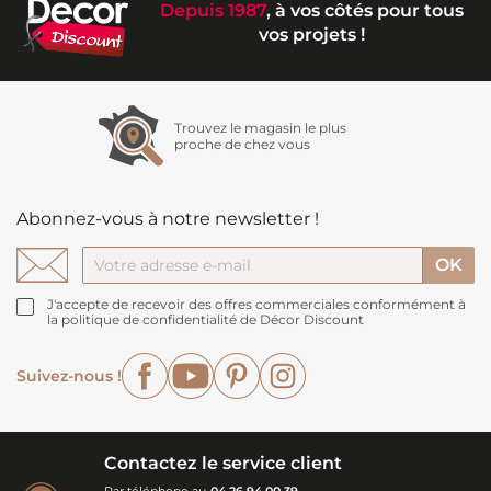
Depuis 1987
, à vos côtés pour tous
vos projets !
Trouvez le magasin le plus
proche de chez vous
Abonnez-vous à notre newsletter !
J'accepte de recevoir des offres commerciales conformément à
la politique de confidentialité de Décor Discount
Facebook
YouTube
Pinterest
Instagram
Suivez-nous !
Contactez le service client