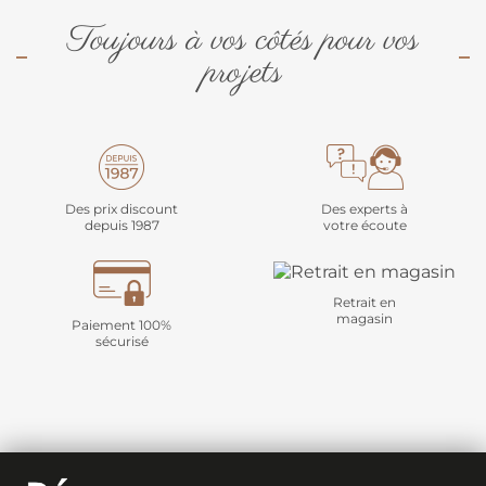
Toujours à vos côtés pour vos
projets
Des prix discount
Des experts à
depuis 1987
votre écoute
Retrait en
magasin
Paiement 100%
sécurisé