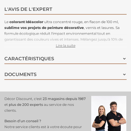
L'AVIS DE L'EXPERT
Le
colorant Idéacolor
ultra concentré rouge, en flacon de 100 ml,
sublime vos projets de peinture décorative
, vernis et lasures. Sa
formule écologique réduit l'impact environnemental tout en
garantissant des couleurs vives et intenses. Mélangez jusqu'à 10% de
colorant avec votre peinture pour des teintes éclatantes. Sans plomb,
Lire la suite
éther de glycol ni chromate, il est plus sûr pour la santé. Le rouge
apporte une touche de dynamisme et de chaleur à votre maison,
CARACTÉRISTIQUES
créant des espaces vibrants et accueillants.
DOCUMENTS
Décor Discount, c'est
23 magasins depuis 1987
et
plus de 200 experts
au service de nos
clients.
Besoin d’un conseil ?
Notre service clients est à votre écoute pour