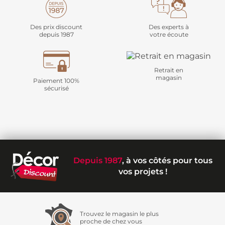
Des prix discount
Des experts à
depuis 1987
votre écoute
Retrait en
magasin
Paiement 100%
sécurisé
Depuis 1987
, à vos côtés pour tous
vos projets !
Trouvez le magasin le plus
proche de chez vous