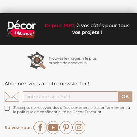
Depuis 1987
, à vos côtés pour tous
vos projets !
Trouvez le magasin le plus
proche de chez vous
Abonnez-vous à notre newsletter !
J'accepte de recevoir des offres commerciales conformément à
la politique de confidentialité de Décor Discount
Facebook
YouTube
Pinterest
Instagram
Suivez-nous !