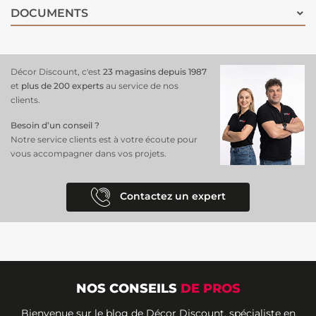
DOCUMENTS
Décor Discount, c'est
23 magasins depuis 1987
et
plus de 200 experts
au service de nos
clients.
Besoin d’un conseil ?
Notre service clients est à votre écoute pour
vous accompagner dans vos projets.
Contactez un expert
NOS CONSEILS
DE PROS
Bienvenue sur le blog de Décor Discount, spécialiste en