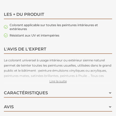
LES + DU PRODUIT
Colorant applicable sur toutes les peintures intérieures et
extérieures
Résistant aux UV et intempéries
L'AVIS DE L'EXPERT
Le colorant universel à usage intérieur ou extérieur sienne naturel
permet de teinter toutes les peintures usuelles, utilisées dans le grand
public et le bâtiment : peinture émulsions vinyliques ou acryliques,
peintures mates, satinées brillantes, peintures à l'huile … Tous ces
colorants sont solides à la lumière et aux intempéries. Seuls les jaune,
Lire la suite
rouge, vert et le orange ne sont pas recommandés à l'extérieur
lorsqu'ils sont utilisés dans les teintes pastel.
CARACTÉRISTIQUES
AVIS