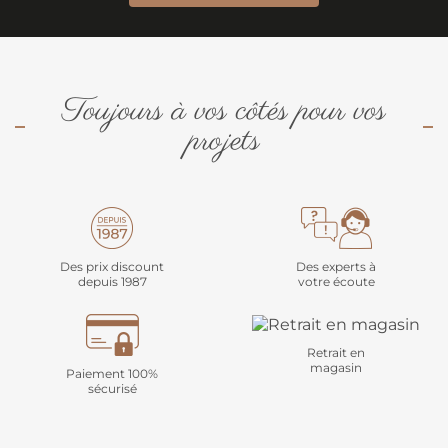
Toujours à vos côtés pour vos
projets
Des prix discount
Des experts à
depuis 1987
votre écoute
Retrait en
magasin
Paiement 100%
sécurisé