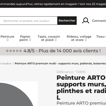
mmandez aujourd'hui, retirez rapidement en magasin !
Voir nos 23 magas
Connexi
Rechercher
Peinture
Papier
Tapis, coussin
Rideau, voilage
Tissu
peint
et plaid
et store
⭐⭐⭐⭐⭐ 4.8/5 - Plus de 14 000 avis clients !
e couleur
Peinture ARTO premium multi - supports murs, plafonds, boiseries, p
Référence : 72895
Peinture ARTO
supports murs, 
plinthes et rad
L
Peinture ARTO premium