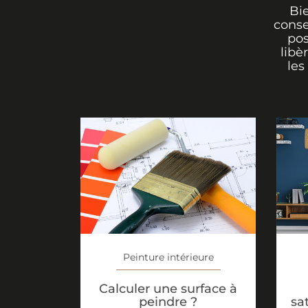
Bi
conse
pos
libè
les
Peinture intérieure
Calculer une surface à
sa
peindre ?