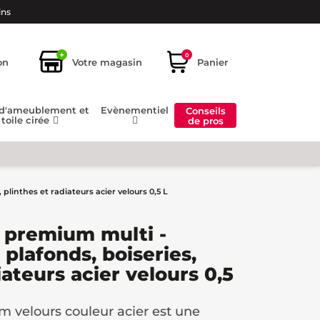
ins
+
0
on
Votre magasin
Panier
 d'ameublement et
Evènementiel
Conseils
toile cirée
de pros
linthes et radiateurs acier velours 0,5 L
 premium multi -
plafonds, boiseries,
iateurs acier velours 0,5
 velours couleur acier est une