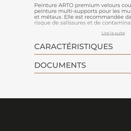
Peinture ARTO premium velours coul
peinture multi-supports pour les murs
et métaux. Elle est recommandée dan
risque de salissures et de contaminat
hôtellerie…). Son aspect sobre et feutr
Lire la suite
tendance et pratique car il permet 
du supports.
CARACTÉRISTIQUES
DOCUMENTS