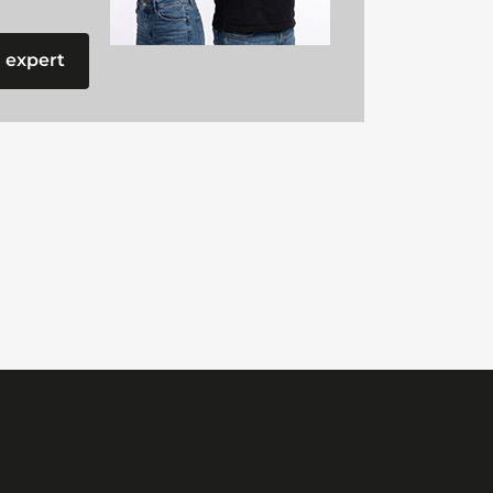
 expert