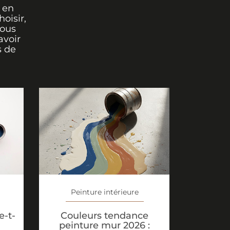
 en
oisir,
vous
avoir
s de
Peinture intérieure
Couleurs tendance
-t-
peinture mur 2026 :