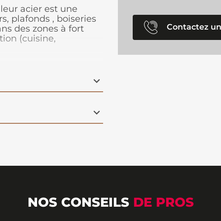
eur acier est une
, plafonds , boiseries
Contactez un
s des zones à fort
ion (cuisine,
é est à la fois
de masquer les défauts
NOS CONSEILS
DE PROS