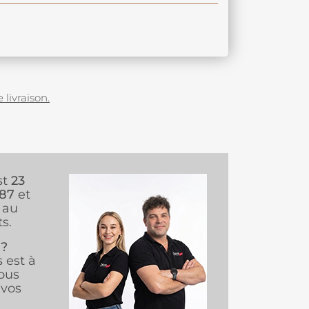
 livraison.
st
23
987
et
au
s.
 ?
s est à
ous
vos