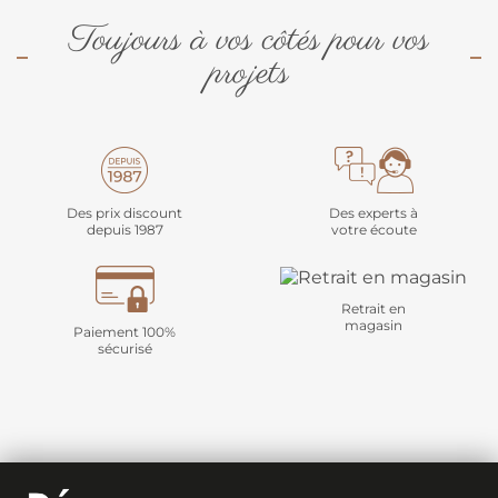
Toujours à vos côtés pour vos
projets
Des prix discount
Des experts à
depuis 1987
votre écoute
Retrait en
magasin
Paiement 100%
sécurisé