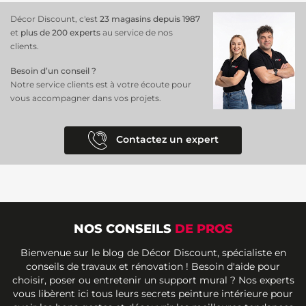
Décor Discount, c'est
23 magasins depuis 1987
et
plus de 200 experts
au service de nos
clients.
Besoin d’un conseil ?
Notre service clients est à votre écoute pour
vous accompagner dans vos projets.
Contactez un expert
NOS CONSEILS
DE PROS
Bienvenue sur le blog de Décor Discount, spécialiste en
conseils de travaux et rénovation ! Besoin d'aide pour
choisir, poser ou entretenir un support mural ? Nos experts
vous libèrent ici tous leurs secrets peinture intérieure pour