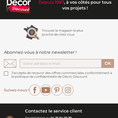
Depuis 1987
, à vos côtés pour tous
vos projets !
Trouvez le magasin le plus
proche de chez vous
Abonnez-vous à notre newsletter !
J'accepte de recevoir des offres commerciales conformément à
la politique de confidentialité de Décor Discount
Facebook
YouTube
Pinterest
Instagram
Suivez-nous !
Contactez le service client
Par téléphone au
04 26 94 00 39