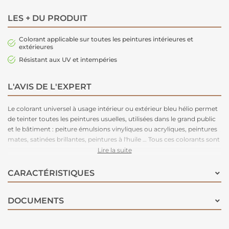
LES + DU PRODUIT
Colorant applicable sur toutes les peintures intérieures et
extérieures
Résistant aux UV et intempéries
L'AVIS DE L'EXPERT
Le colorant universel à usage intérieur ou extérieur bleu hélio permet
de teinter toutes les peintures usuelles, utilisées dans le grand public
et le bâtiment : peiture émulsions vinyliques ou acryliques, peintures
mates, satinées brillantes, peintures à l'huile … Tous ces colorants sont
solides à la lumière et aux intempéries. Seules les couleurs jaune,
Lire la suite
rouge, vert et orange ne sont pas recommandées à l'extérieur
lorsqu'elles sont utilisées dans les teintes pastel.
CARACTÉRISTIQUES
DOCUMENTS