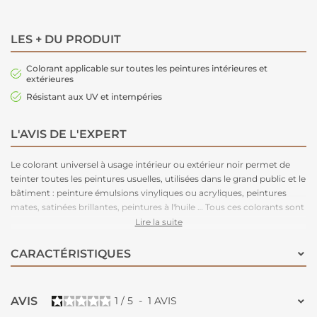
LES + DU PRODUIT
Colorant applicable sur toutes les peintures intérieures et
extérieures
Résistant aux UV et intempéries
L'AVIS DE L'EXPERT
Le colorant universel à usage intérieur ou extérieur noir permet de
teinter toutes les peintures usuelles, utilisées dans le grand public et le
bâtiment : peinture émulsions vinyliques ou acryliques, peintures
mates, satinées brillantes, peintures à l'huile … Tous ces colorants sont
solides à la lumière et aux intempéries. Seuls les couleurs jaune,
Lire la suite
rouge, vert et le orange ne sont pas recommandées à l'extérieur
lorsqu'elles sont utilisées dans les teintes pastel.
CARACTÉRISTIQUES
AVIS
1
/
5
-
1
AVIS