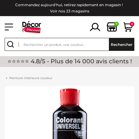
Commandez aujourd'hui, retirez rapidement en magasin !
Voir nos 23 magasins
+
0
Rechercher
⭐⭐⭐⭐⭐ 4.8/5 - Plus de 14 000 avis clients !
Peinture intérieure couleur