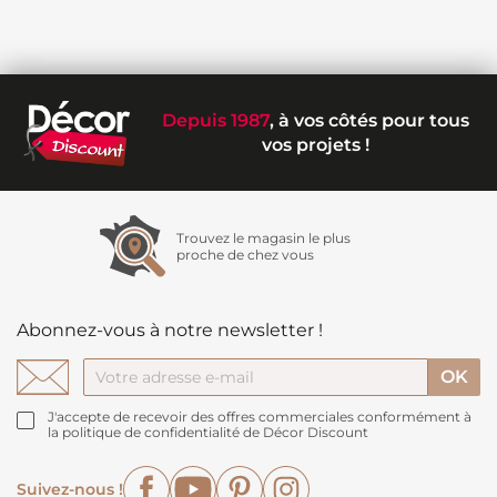
Depuis 1987
, à vos côtés pour tous
vos projets !
Trouvez le magasin le plus
proche de chez vous
Abonnez-vous à notre newsletter !
J'accepte de recevoir des offres commerciales conformément à
la politique de confidentialité de Décor Discount
Facebook
YouTube
Pinterest
Instagram
Suivez-nous !