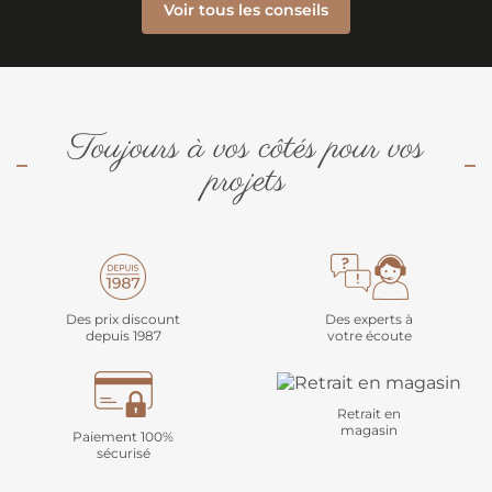
Voir tous les conseils
Toujours à vos côtés pour vos
projets
Des prix discount
Des experts à
depuis 1987
votre écoute
Retrait en
magasin
Paiement 100%
sécurisé