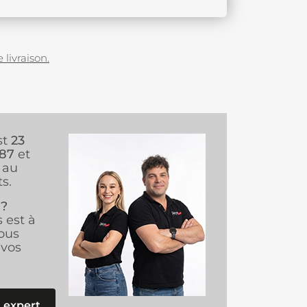
 livraison.
st
23
987
et
au
s.
 ?
s est à
ous
vos
 expert