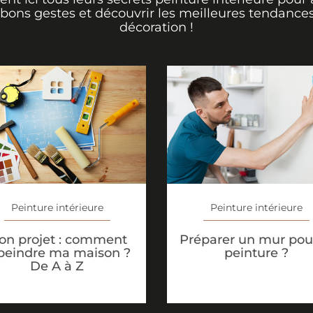
 bons gestes et découvrir les meilleures tendance
décoration !
Peinture intérieure
Peinture intérieure
on projet : comment
Préparer un mur pour
peindre ma maison ?
peinture ?
De A à Z