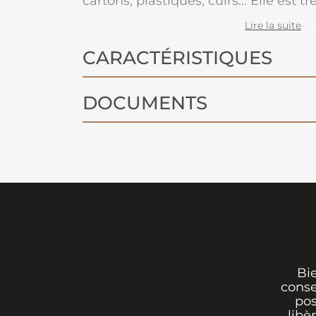
cartons, plastiques, cuirs… Elle est t
et aux rayures et offre un bon tendu
Lire la suite
couvrant.
CARACTÉRISTIQUES
DOCUMENTS
Bi
conse
pos
libè