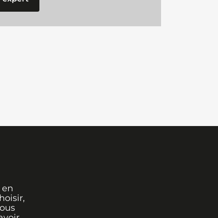
 en
oisir,
vous
avoir