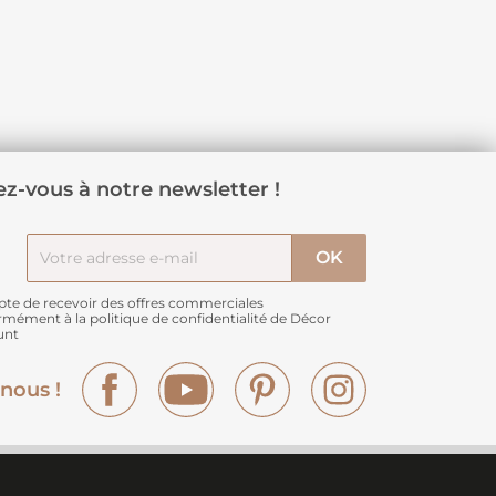
z-vous à notre newsletter !
pte de recevoir des offres commerciales
rmément à
la politique de confidentialité de Décor
unt
Facebook
YouTube
Pinterest
Instagram
nous !