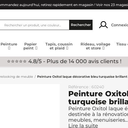
mmandez aujourd'hui, retirez rapidement en magasin !
Voir nos 23 magas
Connexi
Rechercher
Peinture
Papier
Tapis, coussin
Rideau, voilage
Tissu
peint
et plaid
et store
⭐⭐⭐⭐⭐ 4.8/5 - Plus de 14 000 avis clients !
r relooking de meuble
Peinture Oxitol laque décorative bleu turquoise brillant
Référence : 60240
Peinture Oxito
turquoise brill
Peinture Oxitol laque é
destinée à la rénovatio
meubles, menuiseries….
Lire la suite