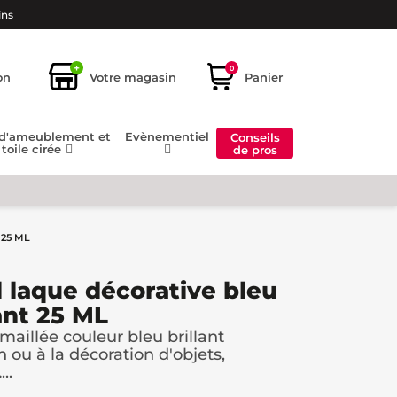
ins
+
0
on
Votre magasin
Panier
 d'ameublement et
Evènementiel
Conseils
toile cirée
de pros
 25 ML
l laque décorative bleu
ant 25 ML
maillée couleur bleu brillant
n ou à la décoration d'objets,
..