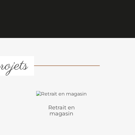
rojets
Retrait en
magasin