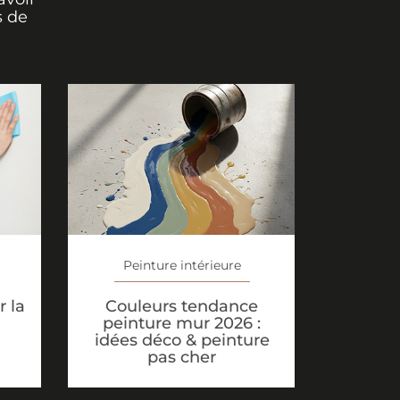
s de
Peinture intérieure
Couleurs tendance
 la
peinture mur 2026 :
idées déco & peinture
pas cher