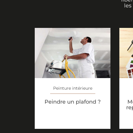
les
Peinture intérieure
Peindre un plafond ?
M
re