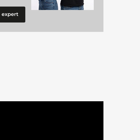
 expert