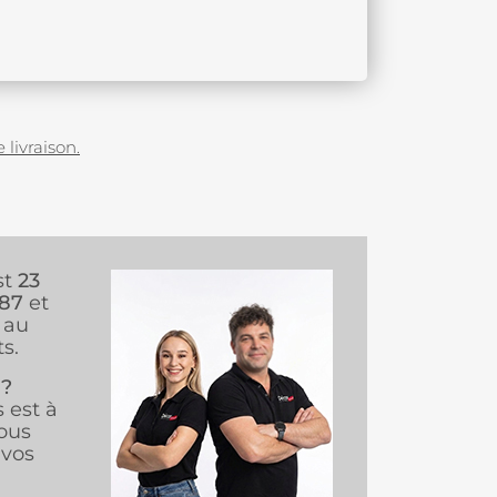
 livraison.
st
23
987
et
au
s.
 ?
s est à
ous
vos