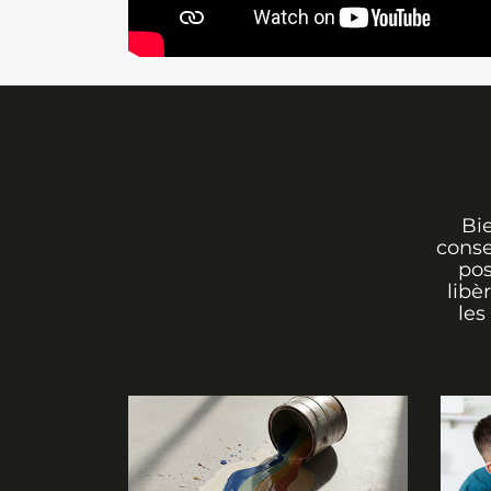
Bi
conse
pos
libè
les