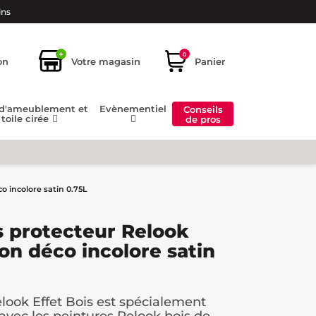
ins
+
0
on
Votre magasin
Panier
 d'ameublement et
Evènementiel
Conseils
toile cirée
de pros
o incolore satin 0.75L
s protecteur Relook
on déco incolore satin
elook Effet Bois est spécialement