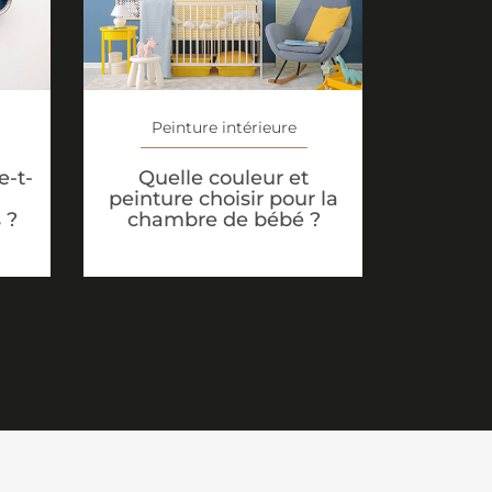
Peinture intérieure
-t-
Quelle couleur et
peinture choisir pour la
 ?
chambre de bébé ?