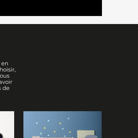
 en
oisir,
vous
avoir
s de