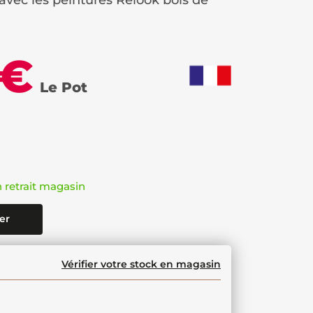
 avec les peintures Relook bois de
 €
Le Pot
n retrait magasin
er
Vérifier votre stock en magasin