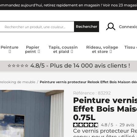
mmandez aujourd'hui, retirez rapidement en magasin !
Voir nos 23 magas
Connexi
Rechercher
Peinture
Papier
Tapis, coussin
Rideau, voilage
Tissu
peint
et plaid
et store
⭐⭐⭐⭐⭐ 4.8/5 - Plus de 14 000 avis clients !
r relooking de meuble
Peinture vernis protecteur Relook Effet Bois Maison déc
Référence : 83292
Peinture verni
Effet Bois Mais
0.75L
4.8
/
5
-
29
avis
Ce vernis protecteur R