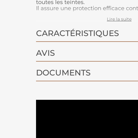
toutes les teintes.
Il assure une protection efficace cont
les rayures, préservant ainsi la durab
Lire la suite
votre surface !
CARACTÉRISTIQUES
AVIS
DOCUMENTS