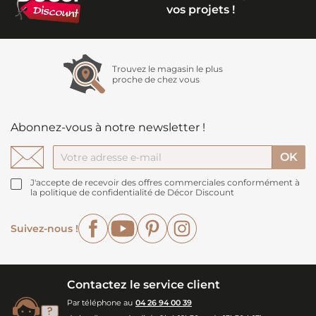
vos projets !
Trouvez le magasin le plus
proche de chez vous
Abonnez-vous à notre newsletter !
J'accepte de recevoir des offres commerciales conformément à
la politique de confidentialité de Décor Discount
Facebook
YouTube
Pinterest
Instagram
Suivez-nous !
Contactez le service client
Par téléphone au
04 26 94 00 39