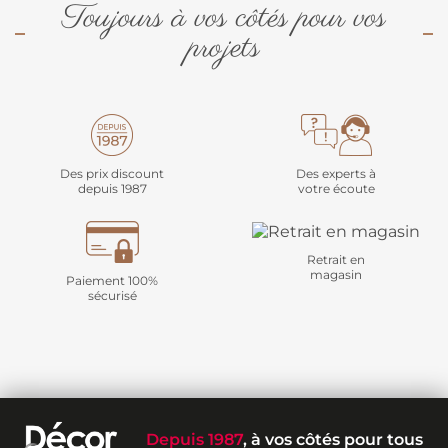
Toujours à vos côtés pour vos
projets
Des prix discount
Des experts à
depuis 1987
votre écoute
Retrait en
magasin
Paiement 100%
sécurisé
Depuis 1987
, à vos côtés pour tous