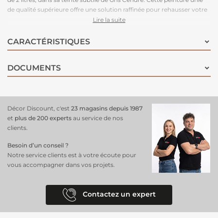
de qualité supérieure offre une solution raffinée pour rehausser votre
décoration intérieure. Son gris cendré apporte une touche de
Lire la suite
sophistication et de modernité à votre espace, créant une ambiance
calme et élégante. Facile à appliquer et à séchage rapide, elle vous
CARACTÉRISTIQUES
permet de rénover vos meubles en un rien de temps. Sa formule
hautement adhérente et durable garantit un résultat impeccable qui
DOCUMENTS
résiste dans la durée !
Décor Discount, c'est
23 magasins depuis 1987
et
plus de 200 experts
au service de nos
clients.
Besoin d’un conseil ?
Notre service clients est à votre écoute pour
vous accompagner dans vos projets.
Contactez un expert