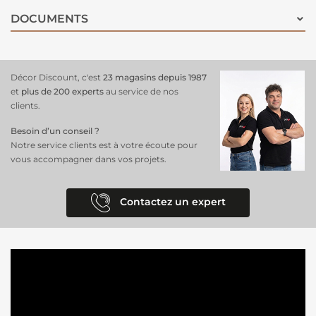
DOCUMENTS
Décor Discount, c'est
23 magasins depuis 1987
et
plus de 200 experts
au service de nos
clients.
Besoin d’un conseil ?
Notre service clients est à votre écoute pour
vous accompagner dans vos projets.
Contactez un expert