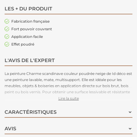
LES + DU PRODUIT
Fabrication française
Fort pouvoir couvrant
Application facile
Effet poudré
L'AVIS DE L'EXPERT
La peinture Charme scandinave couleur poudrée neige de Id déco est
une peinture lavable, mate, multisupport. Elle est idéale pour les
meubles, objets & boiseries en application directe sur bois brut, bois
peint ou bois vernis. Pour obtenir une surface lessivable et résistante
aux taches, appliquez le protecteur extra mat ou le protecteur haute
Lire la suite
résistance. Vous pouvez donner une finition blanche cérusée avec la
patine blanche.
CARACTÉRISTIQUES
AVIS