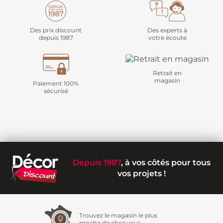
Des prix discount
Des experts à
depuis 1987
votre écoute
Retrait en
magasin
Paiement 100%
sécurisé
Depuis 1987
, à vos côtés pour tous
vos projets !
Trouvez le magasin le plus
proche de chez vous