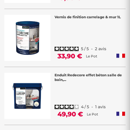
Vernis de finition carrelage & mur 1L
5
/
5
-
2
avis
33,90 €
Le Pot
Enduit Redecore effet béton salle de
bain,...
4
/
5
-
1
avis
49,90 €
Le Pot