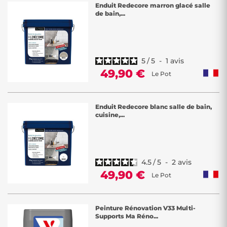
Enduit Redecore marron glacé salle
de bain,...
5
/
5
-
1
avis
49,90 €
Le Pot
Enduit Redecore blanc salle de bain,
cuisine,...
4.5
/
5
-
2
avis
49,90 €
Le Pot
Peinture Rénovation V33 Multi-
Supports Ma Réno...