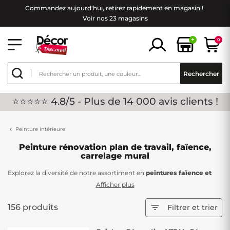
Commandez aujourd'hui, retirez rapidement en magasin !
Voir nos 23 magasins
+
0
Rechercher
⭐⭐⭐⭐⭐ 4.8/5 - Plus de 14 000 avis clients !
Peinture intérieure
Peinture rénovation plan de travail, faïence,
carrelage mural
Explorez la diversité de notre assortiment en
peintures faïence et
carrelage mural
chez Décor Discount, une solution pratique pour
Afficher plus
rafraîchir l'apparence des carreaux de votre salle de bain ou de votre
cuisine sans engager de
gros travaux
.
156 produits

Filtrer et trier
Offrant une alternative rapide et économique, notre sélection de