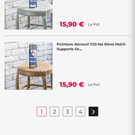
15,90 €
Le Pot
Peinture Aérosol V33 Ma Réno Multi-
Supports Or...
15,90 €
Le Pot

1
2
3
4