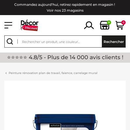
Commandez aujourd'hui, retirez rapidement en magasin !
Voir nos 23 magasins
+
0
Rechercher
⭐⭐⭐⭐⭐ 4.8/5 - Plus de 14 000 avis clients !
Peinture rénovation plan de travail, faïence, carrelage mural