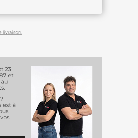
 livraison.
st
23
987
et
au
s.
 ?
s est à
ous
vos