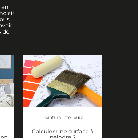
 en
oisir,
vous
avoir
s de
Peinture intérieure
Calculer une surface à
ion
peindre ?