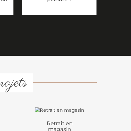
rojets
Retrait en
magasin