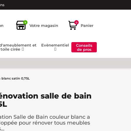
ins
+
0
on
Votre magasin
Panier
 d'ameublement et
Evènementiel
Conseils
toile cirée
de pros
 blanc satin 0,75L
énovation salle de bain
5L
tion Salle de Bain couleur blanc a
loppée pour rénover tous meubles
..