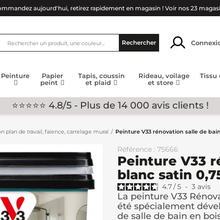
mmandez aujourd'hui, retirez rapidement en magasin !
Voir nos 23 magas
Connexi
Rechercher
Peinture
Papier
Tapis, coussin
Rideau, voilage
Tissu
peint
et plaid
et store
⭐⭐⭐⭐⭐ 4.8/5 - Plus de 14 000 avis clients !
n plan de travail, faïence, carrelage mural
Peinture V33 rénovation salle de bain
Référence : 75666
Peinture V33 r
blanc satin 0,7
4.7
/
5
-
3
avis
La peinture V33 Rénova
été spécialement déve
de salle de bain en bois.