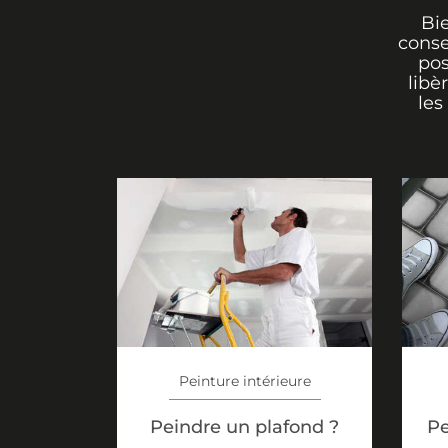
Bi
conse
pos
libè
les
Peinture intérieure
Peindre un plafond ?
Pe