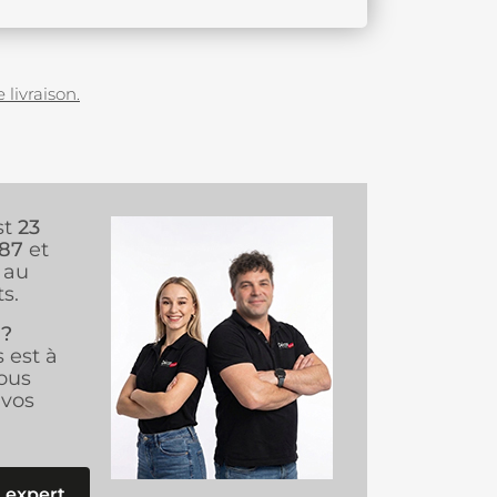
 livraison.
st
23
987
et
au
s.
 ?
s est à
ous
vos
 expert