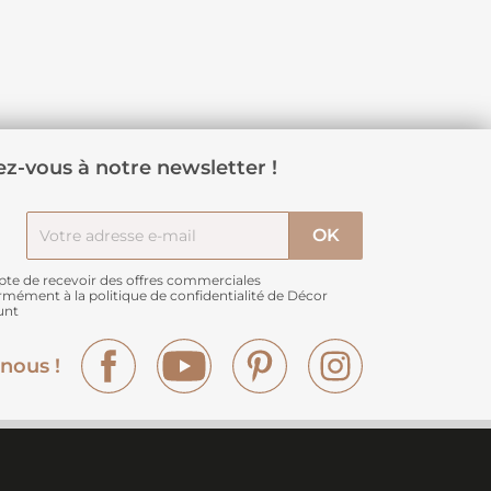
z-vous à notre newsletter !
pte de recevoir des offres commerciales
rmément à
la politique de confidentialité de Décor
unt
Facebook
YouTube
Pinterest
Instagram
nous !