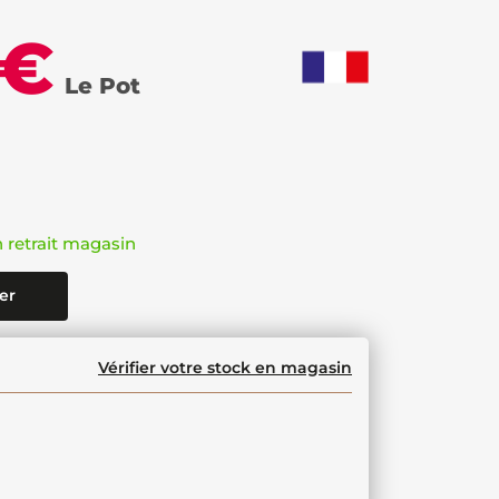
 €
Le Pot
n retrait magasin
er
Vérifier votre stock en magasin