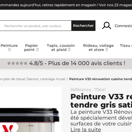
mmandez aujourd'hui, retirez rapidement en magasin !
Voir nos 23 magas
Connexi
Rechercher
Peinture
Papier
Tapis, coussin
Rideau, voilage
Tissu
peint
et plaid
et store
⭐⭐⭐⭐⭐ 4.8/5 - Plus de 14 000 avis clients !
n plan de travail, faïence, carrelage mural
Peinture V33 rénovation cuisine tendr
Référence : 75641
Peinture V33 r
tendre gris sat
La peinture V33 Rénova
été spécialement dével
surfaces de votre cuisine
Lire la suite