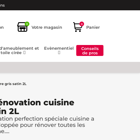
ins
+
0
on
Votre magasin
Panier
 d'ameublement et
Evènementiel
Conseils
toile cirée
de pros
e gris satin 2L
énovation cuisine
in 2L
tion perfection spéciale cuisine a
oppée pour rénover toutes les
....