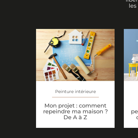
les
Peinture intérieure
Mon projet : comment
repeindre ma maison ?
pe
De A à Z