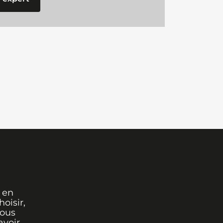
 en
oisir,
vous
avoir