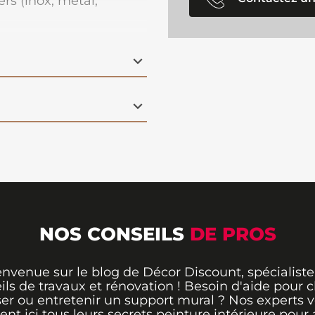
rs (inox, métal,
avail (bois vernis,
nces (carrelage, verre,
vernis, peints,
une haute résistance
ès adhérente sans
able. Son tendu est
cation. Séchage entre
mplet en 24 heures.
NOS CONSEILS
DE PROS
envenue sur le blog de Décor Discount, spécialiste
ils de travaux et rénovation ! Besoin d'aide pour ch
er ou entretenir un support mural ? Nos experts 
rent ici tous leurs secrets peinture intérieure pour 