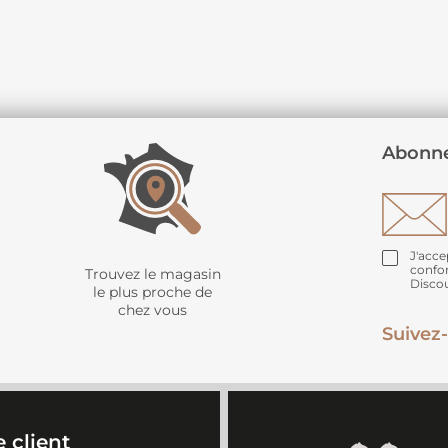
Abonne
J'acce
confo
Trouvez le magasin
Disco
le plus proche de
chez vous
Suivez-
 client