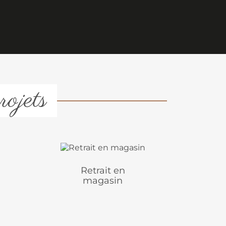
rojets
Retrait en
magasin