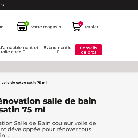
ins
+
0
on
Votre magasin
Panier
 d'ameublement et
Evènementiel
Conseils
toile cirée
de pros
 voile de coton satin 75 ml
énovation salle de bain
satin 75 ml
tion Salle de Bain couleur voile de
ent développée pour rénover tous
n...