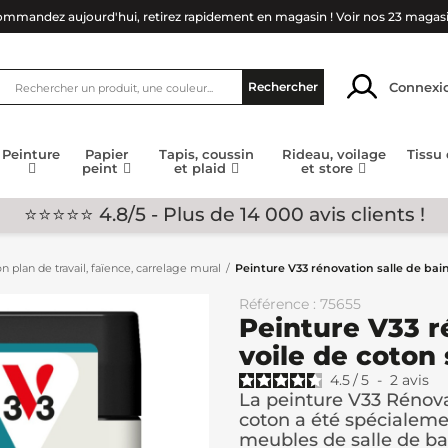
mmandez aujourd'hui, retirez rapidement en magasin !
Voir nos 23 magas
Connexi
Rechercher
Peinture
Papier
Tapis, coussin
Rideau, voilage
Tissu
peint
et plaid
et store
⭐⭐⭐⭐⭐ 4.8/5 - Plus de 14 000 avis clients !
n plan de travail, faïence, carrelage mural
Peinture V33 rénovation salle de bain
Référence : 75655
Peinture V33 r
voile de coton 
4.5
/
5
-
2
avis
La peinture V33 Rénova
coton a été spécialem
meubles de salle de bai