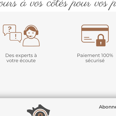
urs à vos côtés pour vos p
Des experts à
Paiement 100%
votre écoute
sécurisé
Abonne