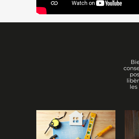
Bi
conse
pos
libè
les