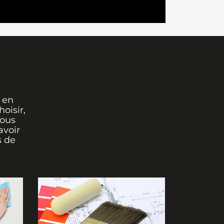
 en
oisir,
vous
avoir
s de