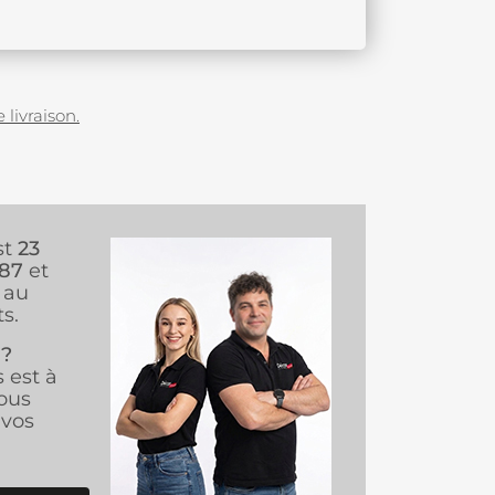
 livraison.
st
23
987
et
au
s.
 ?
s est à
ous
vos