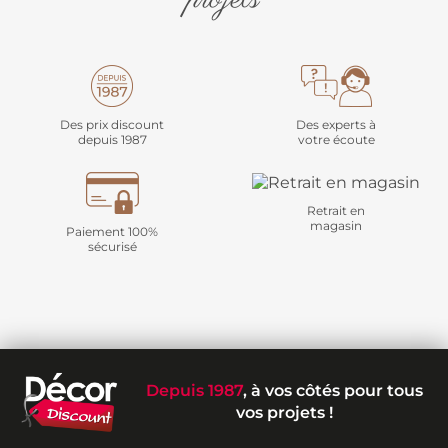
Des prix discount
Des experts à
depuis 1987
votre écoute
Retrait en
magasin
Paiement 100%
sécurisé
Depuis 1987
, à vos côtés pour tous
vos projets !