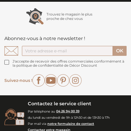
Trouvez le magasin le plus
proche de chez vous
Abonnez-vous à notre newsletter !
J'accepte de recevoir des offres commerciales conformément à
la politique de confidentialité de Décor Discount
Facebook
YouTube
Pinterest
Instagram
Suivez-nous !
Contactez le service client
Par téléphone au
04 26 94 00 39
du lundi au vendredi de 9h à 12h30 et de 13h30 à 17h
Par mail via
notre formulaire de contact
Contactez votre magasin