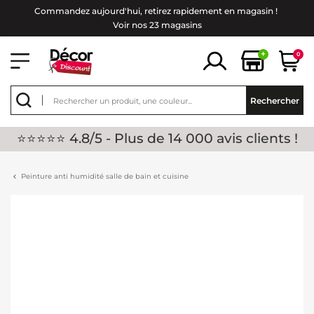
Commandez aujourd'hui, retirez rapidement en magasin !
Voir nos 23 magasins
+
0
Rechercher
⭐⭐⭐⭐⭐ 4.8/5 - Plus de 14 000 avis clients !
Peinture anti humidité salle de bain et cuisine