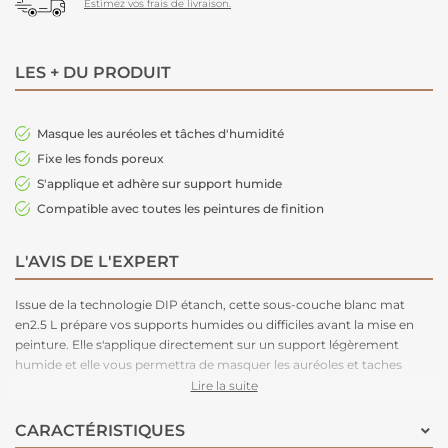
Estimez vos frais de livraison.
LES + DU PRODUIT
Masque les auréoles et tâches d'humidité
Fixe les fonds poreux
S'applique et adhère sur support humide
Compatible avec toutes les peintures de finition
L'AVIS DE L'EXPERT
Issue de la technologie DIP étanch, cette sous-couche blanc mat
en2.5 L prépare vos supports humides ou difficiles avant la mise en
peinture. Elle s'applique directement sur un support légèrement
humide et elle vous permettra de masquer les auréoles et taches
d’humidité et de fixer les fonds poreux.
Lire la suite
Elle est compatible avec toutes les peintures de finition
CARACTÉRISTIQUES
microporeuses (peintures laissant respirer le support). Nous vous