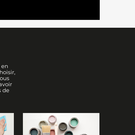
 en
oisir,
vous
avoir
s de