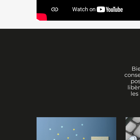
Bi
conse
pos
libè
les