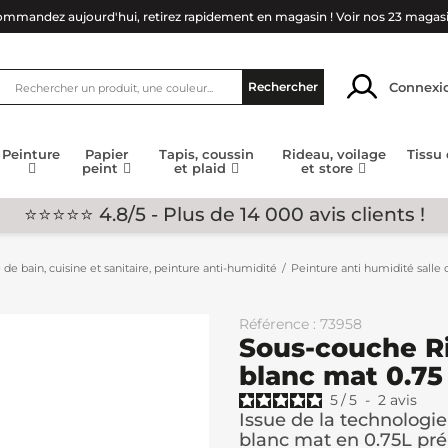
mmandez aujourd'hui, retirez rapidement en magasin !
Voir nos 23 magas
Connexi
Rechercher
Peinture
Papier
Tapis, coussin
Rideau, voilage
Tissu
peint
et plaid
et store
⭐⭐⭐⭐⭐ 4.8/5 - Plus de 14 000 avis clients !
 de bain, cuisine et sanitaire, peinture anti-humidité
Peinture anti humidité salle 
Référence : 73958
Sous-couche Ri
blanc mat 0.75
5
/
5
-
2
avis
Issue de la technologi
blanc mat en 0.75L pr