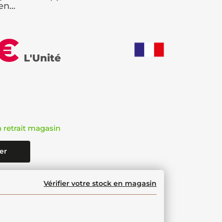
n...
 €
L'Unité
n retrait magasin
er
Vérifier votre stock en magasin