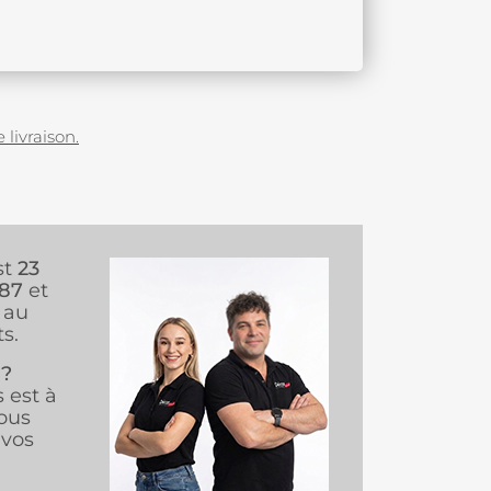
 livraison.
st
23
987
et
au
s.
 ?
s est à
ous
vos