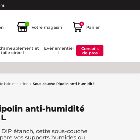
ins
+
0
on
Votre magasin
Panier
 d'ameublement et
Evènementiel
Conseils
toile cirée
de pros
de bain et cuisine
Sous-couche Ripolin anti-humidité
polin anti-humidité
 L
e DIP étanch, cette sous-couche
épare vos supports humides ou