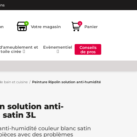
ins
+
0
on
Votre magasin
Panier
 d'ameublement et
Evènementiel
Conseils
toile cirée
de pros
de bain et cuisine
Peinture Ripolin solution anti-humidité
n solution anti-
 satin 3L
anti-humidité couleur blanc satin
 pièces avec des problèmes