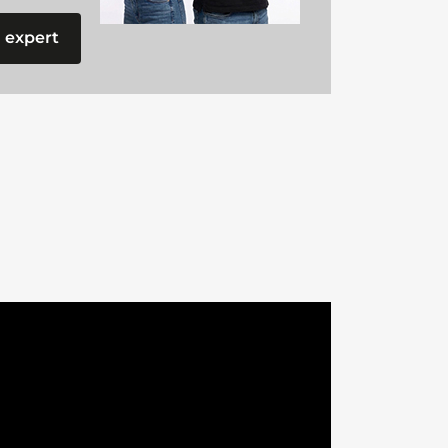
 expert