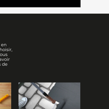
 en
oisir,
vous
avoir
s de