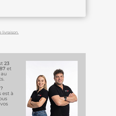
 livraison.
st
23
987
et
au
s.
 ?
s est à
ous
vos