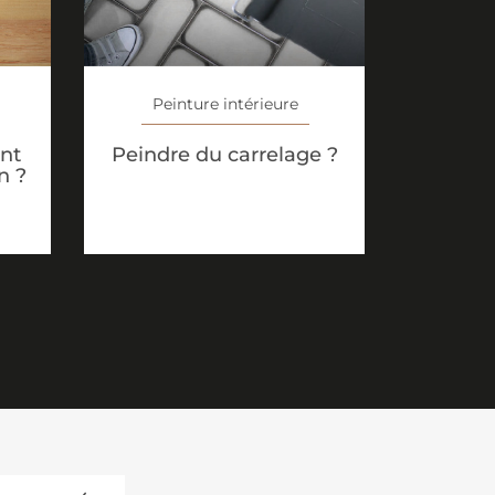
Peinture intérieure
nt
Peindre du carrelage ?
n ?