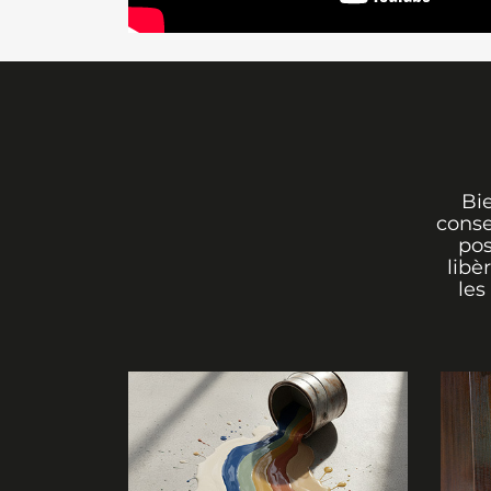
Bi
conse
pos
libè
les