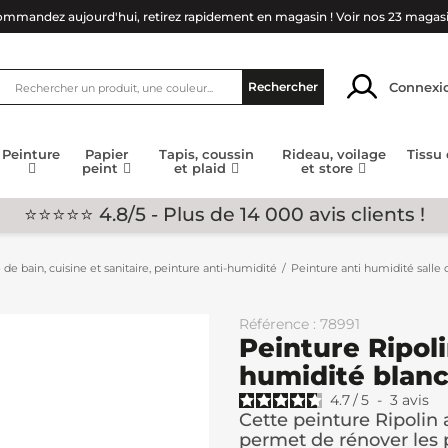
mmandez aujourd'hui, retirez rapidement en magasin !
Voir nos 23 magas
Connexi
Rechercher
Peinture
Papier
Tapis, coussin
Rideau, voilage
Tissu
peint
et plaid
et store
⭐⭐⭐⭐⭐ 4.8/5 - Plus de 14 000 avis clients !
 de bain, cuisine et sanitaire, peinture anti-humidité
Peinture anti humidité salle 
Référence : 78991
Peinture Ripoli
humidité blanc
4.7
/
5
-
3
avis
Cette peinture Ripolin 
permet de rénover les