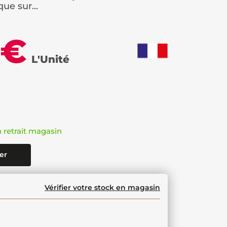
ue sur...
 €
L'Unité
n retrait magasin
er
Vérifier votre stock en magasin