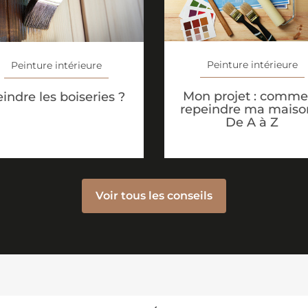
Peinture intérieure
Peinture intérieure
Mon projet : comme
indre les boiseries ?
repeindre ma maiso
De A à Z
Voir tous les conseils