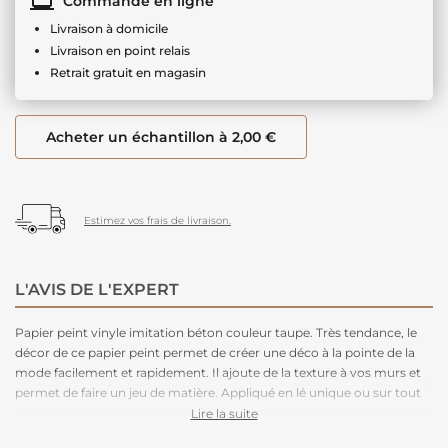
Commande en ligne
Livraison à domicile
Livraison en point relais
Retrait gratuit en magasin
Acheter un échantillon à 2,00 €
Estimez vos frais de livraison.
L'AVIS DE L'EXPERT
Papier peint vinyle imitation béton couleur taupe. Très tendance, le
décor de ce papier peint permet de créer une déco à la pointe de la
mode facilement et rapidement. Il ajoute de la texture à vos murs et
permet de faire un jeu de matière. Appliqué en lé unique ou sur tout
un pan de mur l'effet est immédiatement réussi. Facile d'entretien.
Lire la suite
Nettoyage avec une éponge humide à l’eau savonneuse. Plus besoin