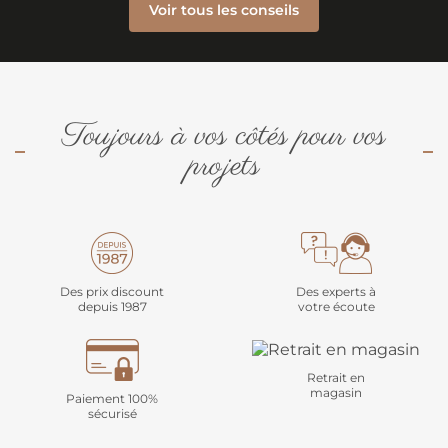
Voir tous les conseils
Toujours à vos côtés pour vos
projets
Des prix discount
Des experts à
depuis 1987
votre écoute
Retrait en
magasin
Paiement 100%
sécurisé