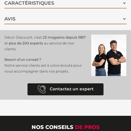
de table à tapisser, la colle se met directement sur le mur.
CARACTÉRISTIQUES
AVIS
Décor Discount, c'est
23 magasins depuis 1987
et
plus de 200 experts
au service de nos
clients.
Besoin d’un conseil ?
Notre service clients est à votre écoute pour
vous accompagner dans vos projets.
Contactez un expert
NOS CONSEILS
DE PROS