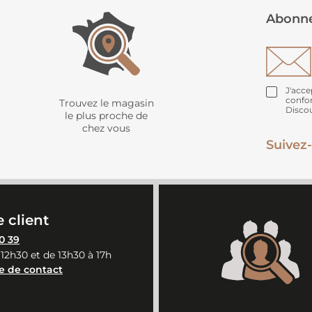
Abonne
J'acce
confo
Trouvez le magasin
Disco
le plus proche de
chez vous
Suivez-
 client
0 39
 12h30 et de 13h30 à 17h
e de contact