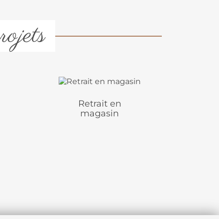
rojets
Retrait en
magasin