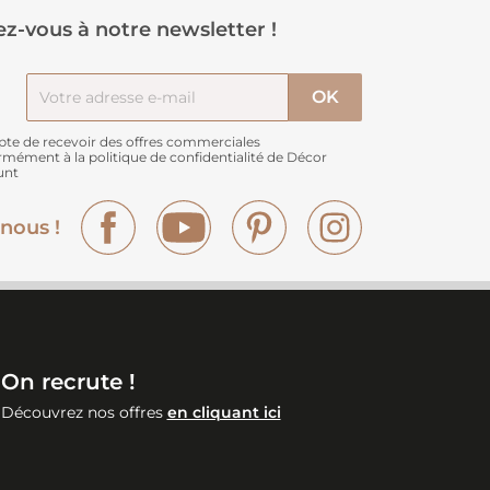
z-vous à notre newsletter !
pte de recevoir des offres commerciales
rmément à
la politique de confidentialité de Décor
unt
Facebook
YouTube
Pinterest
Instagram
nous !
On recrute !
Découvrez nos offres
en cliquant ici