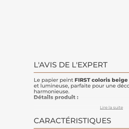
L'AVIS DE L'EXPERT
Le papier peint
FIRST coloris beige
et lumineuse, parfaite pour une déco
harmonieuse.
Détails produit :
Dimensions : 53 x 1005 cm
Lire la suite
Teinte : Beige uni
Raccord : Sans raccord
CARACTÉRISTIQUES
Méthode de pose : Encollage du pap