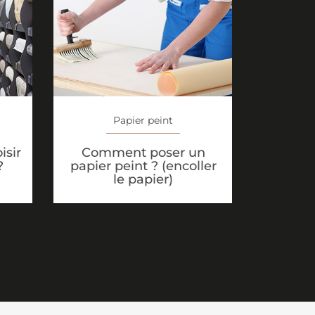
Papier peint
isir
Comment poser un
?
papier peint ? (encoller
le papier)