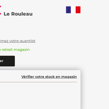
€
Le Rouleau
imez votre quantité
n retrait magasin
er
Vérifier votre stock en magasin