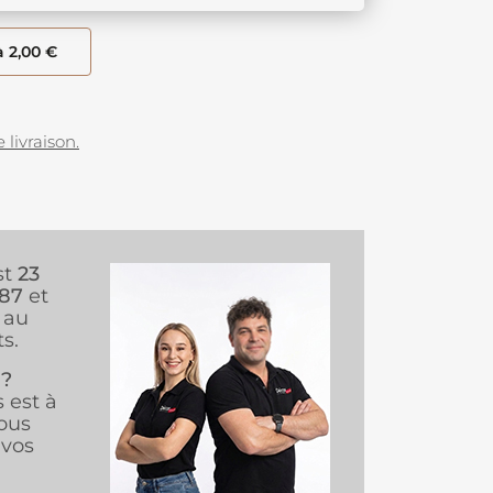
à 2,00 €
 livraison.
st
23
987
et
au
s.
 ?
s est à
ous
vos