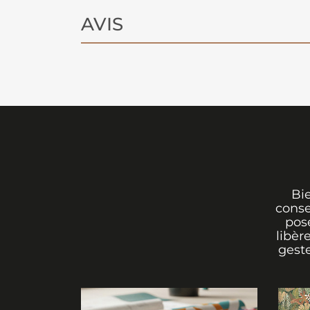
Sans motif à aligner, la mise en œuvre
Un revêtement mural beige uni à peti
AVIS
efficace.
Bi
conse
pos
libèr
geste