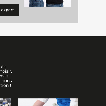
 expert
 en
oisir,
vous
s bons
tion !