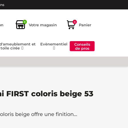
ins
+
0
on
Votre magasin
Panier
 d'ameublement et
Evènementiel
Conseils
toile cirée
de pros
i FIRST coloris beige 53
loris beige offre une finition...