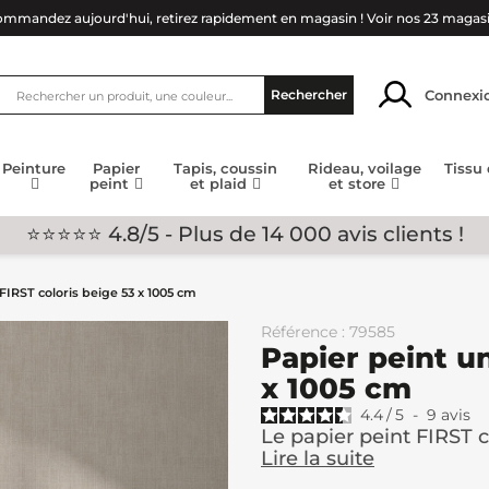
mmandez aujourd'hui, retirez rapidement en magasin !
Voir nos 23 magas
Connexi
Rechercher
Peinture
Papier
Tapis, coussin
Rideau, voilage
Tissu
peint
et plaid
et store
⭐⭐⭐⭐⭐ 4.8/5 - Plus de 14 000 avis clients !
FIRST coloris beige 53 x 1005 cm
Référence : 79585
Papier peint un
x 1005 cm
4.4
/
5
-
9
avis
Le papier peint FIRST co
Lire la suite