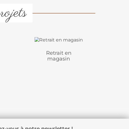
rojets
Retrait en
magasin
z-vous à notre newsletter !