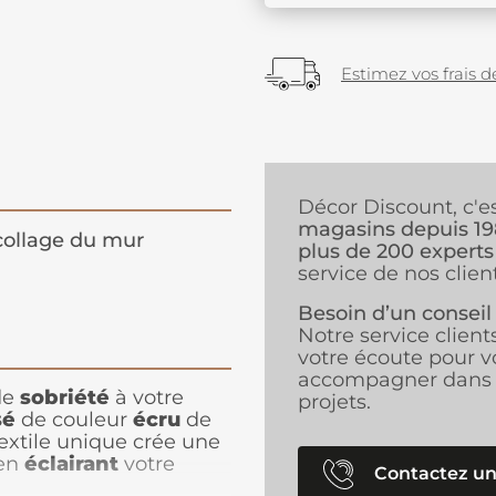
Estimez vos frais de
Décor Discount, c'e
magasins depuis 1
ollage du mur
plus de 200 experts
service de nos client
Besoin d’un conseil
Notre service client
votre écoute pour v
accompagner dans 
de
sobriété
à votre
projets.
sé
de couleur
écru
de
textile unique crée une
 en
éclairant
votre
Contactez un
déal pour créer une