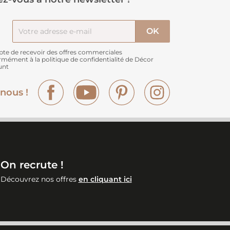
pte de recevoir des offres commerciales
rmément à
la politique de confidentialité de Décor
unt
Facebook
YouTube
Pinterest
Instagram
nous !
On recrute !
Découvrez nos offres
en cliquant ici