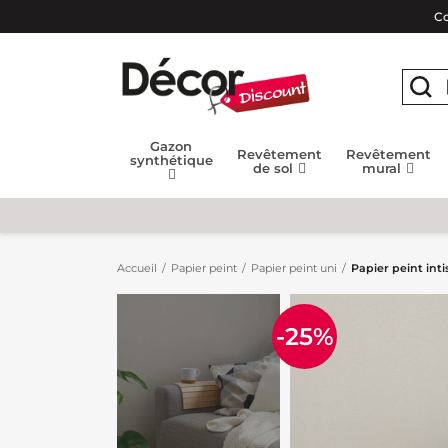
Co
Gazon
Revêtement
Revêtement
synthétique
de sol
mural
Accueil
Papier peint
Papier peint uni
Papier peint int
-25%