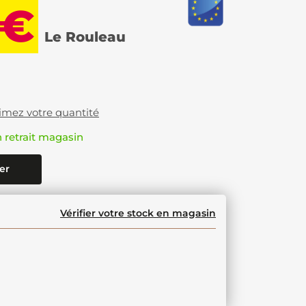
 €
Le Rouleau
imez votre quantité
n retrait magasin
er
Vérifier votre stock en magasin