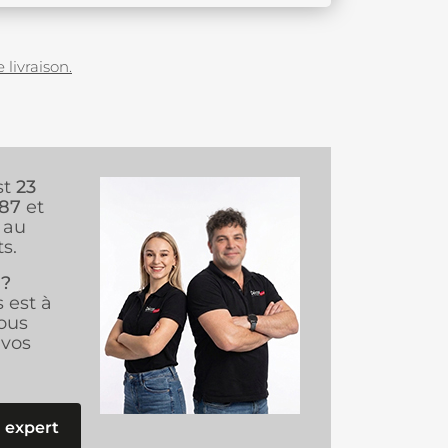
 livraison.
st
23
987
et
au
s.
 ?
s est à
ous
vos
 expert