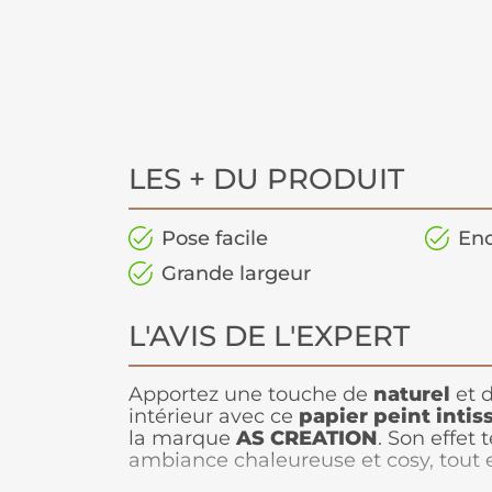
LES + DU PRODUIT
Pose facile
Enc
Grande largeur
L'AVIS DE L'EXPERT
Apportez une touche de
naturel
et 
intérieur avec ce
papier peint
intis
la marque
AS CREATION
. Son effet 
ambiance chaleureuse et cosy, tout
pièce grâce à son ton blanc subtil. I