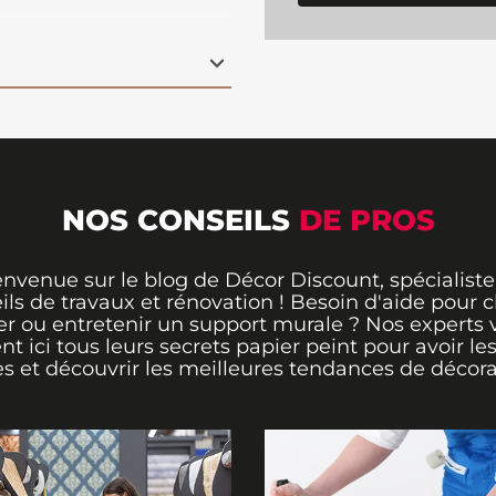
 n’importe quelle
NOS CONSEILS
DE PROS
envenue sur le blog de Décor Discount, spécialiste
ils de travaux et rénovation ! Besoin d'aide pour ch
er ou entretenir un support murale ? Nos experts 
ent ici tous leurs secrets papier peint pour avoir le
s et découvrir les meilleures tendances de décora