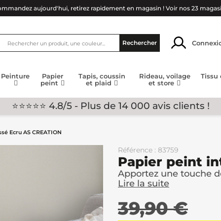
mmandez aujourd'hui, retirez rapidement en magasin !
Voir nos 23 magas
Connexi
Rechercher
Peinture
Papier
Tapis, coussin
Rideau, voilage
Tissu
peint
et plaid
et store
⭐⭐⭐⭐⭐ 4.8/5 - Plus de 14 000 avis clients !
issé Ecru AS CREATION
Référence : 83759
Papier peint i
Apportez une touche de
Lire la suite
39,90 €