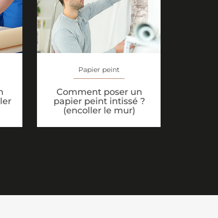
Papier peint
n
Comment poser un
ler
papier peint intissé ?
(encoller le mur)