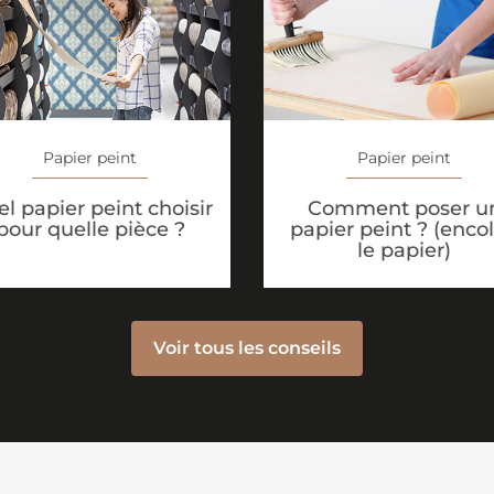
Papier peint
Papier peint
l papier peint choisir
Comment poser u
pour quelle pièce ?
papier peint ? (encol
le papier)
Voir tous les conseils