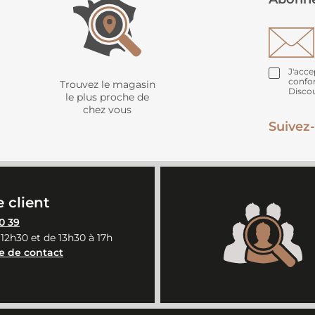
J'acce
confo
Trouvez le magasin
Disco
le plus proche de
chez vous
Suivez-
 client
0 39
 12h30 et de 13h30 à 17h
e de contact