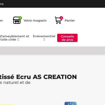
ins
+
0
on
Votre magasin
Panier
 d'ameublement et
Evènementiel
Conseils
toile cirée
de pros
ntissé Ecru AS CREATION
 naturel et de