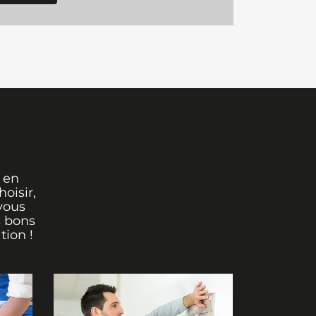
 en
oisir,
vous
s bons
tion !