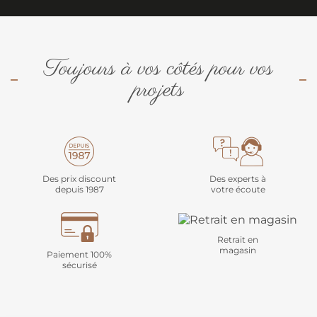
Toujours à vos côtés pour vos
projets
Des prix discount
Des experts à
depuis 1987
votre écoute
Retrait en
magasin
Paiement 100%
sécurisé