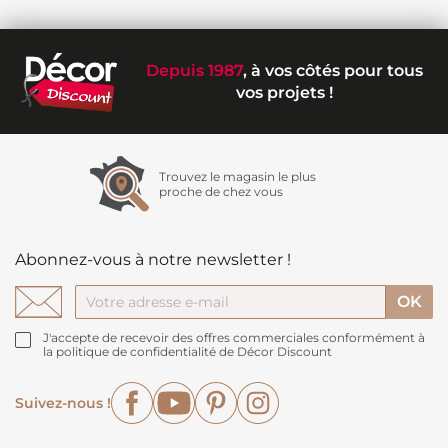
Depuis 1987
, à vos côtés pour tous
vos projets !
Trouvez le magasin le plus
proche de chez vous
Abonnez-vous à notre newsletter !
J'accepte de recevoir des offres commerciales conformément à
la politique de confidentialité de Décor Discount
Facebook
YouTube
Pinterest
Instagram
Suivez-nous !