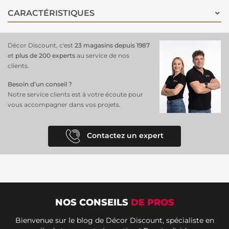
CARACTÉRISTIQUES
Décor Discount, c'est
23 magasins depuis 1987
et
plus de 200 experts
au service de nos
clients.
Besoin d’un conseil ?
Notre service clients est à votre écoute pour
vous accompagner dans vos projets.
Contactez un expert
NOS CONSEILS
DE PROS
Bienvenue sur le blog de Décor Discount, spécialiste en