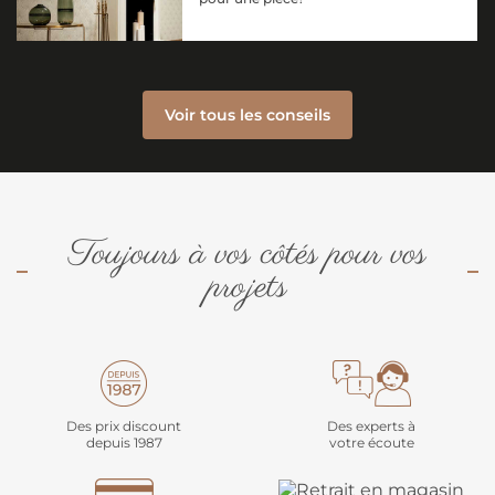
Voir tous les conseils
Toujours à vos côtés pour vos
projets
Des prix discount
Des experts à
depuis 1987
votre écoute