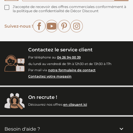
J'accepte de recevoir des offres commerciales conformément à
la politique de confidentialité de Décor Discount
Facebook
YouTube
Pinterest
Instagram
Suivez-nous !
Contactez le service client
Par téléphone au
04 26 94 00 39
du lundi au vendredi de 9h à 12h30 et de 13h30 à 17h
Par mail via
notre formulaire de contact
Contactez votre magasin
On recrute !
Découvrez nos offres
en cliquant ici

Besoin d'aide ?