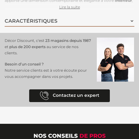
apporte une dimension contemporaine et élégante à votre
intérieur
,
idéal pour une pièce comme le salon, la chambre ou même un
Lire la suite
bureau. Grâce à l'intissé, l'installation devient un jeu d'enfant, car il
suffit d'appliquer la colle sur le mur, ce qui rend la
pose rapide et
CARACTÉRISTIQUES
sans tracas
. Ce matériau est solide et durable, assurant que votre
décoration
reste intacte au fil du temps, tout en étant facile à
entretenir. Avec ce
papier peint
, vous ajoutez une touche de
Décor Discount, c'est
23 magasins depuis 1987
sophistication tout en bénéficiant d'une solution pratique et
et
plus de 200 experts
au service de nos
résistante pour
embellir votre habitat
.
clients.
Besoin d’un conseil ?
Notre service clients est à votre écoute pour
vous accompagner dans vos projets.
Contactez un expert
NOS CONSEILS
DE PROS