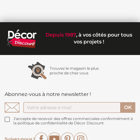
Depuis 1987
, à vos côtés pour tous
vos projets !
Trouvez le magasin le plus
proche de chez vous
Abonnez-vous à notre newsletter !
J'accepte de recevoir des offres commerciales conformément à
la politique de confidentialité de Décor Discount
Facebook
YouTube
Pinterest
Instagram
Suivez-nous !