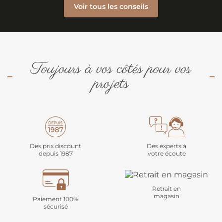
Voir tous les conseils
Toujours à vos côtés pour vos
projets
Des prix discount
Des experts à
depuis 1987
votre écoute
Retrait en
magasin
Paiement 100%
sécurisé