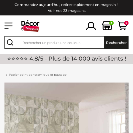
Commandez aujourd'hui, retirez rapidement en magasin !
Voir nos 23 magasins
+
0
Rechercher
⭐⭐⭐⭐⭐ 4.8/5 - Plus de 14 000 avis clients !
Papier peint panoramique et paysage