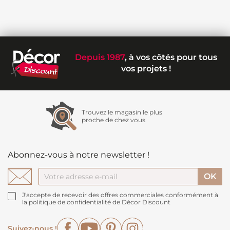
Depuis 1987
, à vos côtés pour tous
vos projets !
Trouvez le magasin le plus
proche de chez vous
Abonnez-vous à notre newsletter !
J'accepte de recevoir des offres commerciales conformément à
la politique de confidentialité de Décor Discount
Facebook
YouTube
Pinterest
Instagram
Suivez-nous !