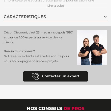
ambiance sereine et chaleureuse, parfaite pour un salon, une
chambre ou un bureau. Grâce à la composition en intissé,
Lire la suite
l'
installation est simplifiée
, car il suffit d'appliquer la colle
directement sur le mur, ce qui rend l'ensemble du processus rapide et
CARACTÉRISTIQUES
propre. De plus, l'intissé est durable et résistant, garantissant que
votre
papier peint
conservera son éclat au fil des années tout en
étant facile à entretenir. Ce papier peint
transforme votre espace
en
Décor Discount, c'est
23 magasins depuis 1987
un sanctuaire végétal tout en offrant une solution pratique et
et
plus de 200 experts
au service de nos
esthétique pour votre
décoration intérieure
.
clients.
Besoin d’un conseil ?
Notre service clients est à votre écoute pour
vous accompagner dans vos projets.
Contactez un expert
NOS CONSEILS
DE PROS