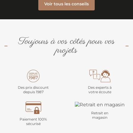
Voir tous les conseils
Toujours à vos côtés pour vos
projets
Des prix discount
Des experts à
depuis 1987
votre écoute
Retrait en
magasin
Paiement 100%
sécurisé