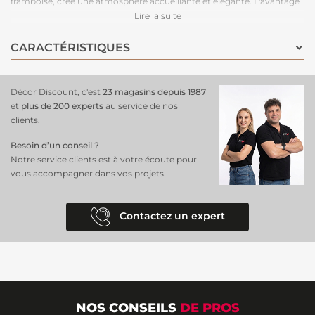
framboise, crée une atmosphère accueillante et élégante. L'avantage
de l'intissé réside dans sa facilité de pose : vous n'avez qu'à appliquer
Lire la suite
la
colle directement sur le mur
, ce qui permet une installation rapide
et sans tracas. Ce matériau robuste est également résistant à l'usure,
CARACTÉRISTIQUES
garantissant une longévité exceptionnelle tout en étant facile à
entretenir !
Parfait pour une chambre
ou un salon, il transforme vos
murs en un véritable élément de
décoration moderne
et
Décor Discount, c'est
23 magasins depuis 1987
rafraîchissant.
et
plus de 200 experts
au service de nos
clients.
Besoin d’un conseil ?
Notre service clients est à votre écoute pour
vous accompagner dans vos projets.
Contactez un expert
NOS CONSEILS
DE PROS