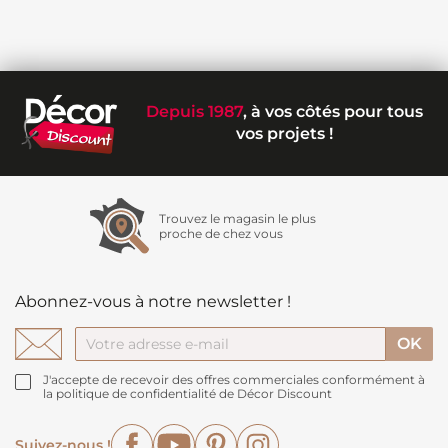
Depuis 1987
, à vos côtés pour tous
vos projets !
Trouvez le magasin le plus
proche de chez vous
Abonnez-vous à notre newsletter !
J'accepte de recevoir des offres commerciales conformément à
la politique de confidentialité de Décor Discount
Facebook
YouTube
Pinterest
Instagram
Suivez-nous !