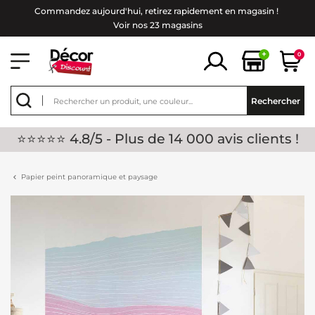
Commandez aujourd'hui, retirez rapidement en magasin !
Voir nos 23 magasins
+
0
Rechercher
⭐⭐⭐⭐⭐ 4.8/5 - Plus de 14 000 avis clients !
Papier peint panoramique et paysage