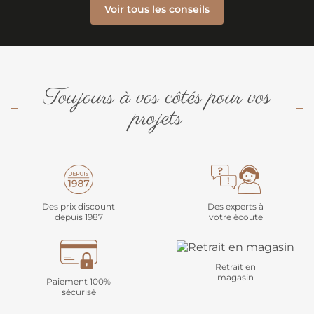
Voir tous les conseils
Toujours à vos côtés pour vos
projets
Des prix discount
Des experts à
depuis 1987
votre écoute
Retrait en
magasin
Paiement 100%
sécurisé