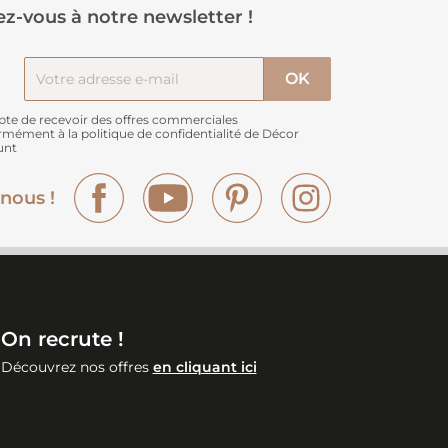
z-vous à notre newsletter !
pte de recevoir des offres commerciales
rmément à
la politique de confidentialité de Décor
unt
Facebook
YouTube
Pinterest
Instagram
nous !
On recrute !
Découvrez nos offres
en cliquant ici