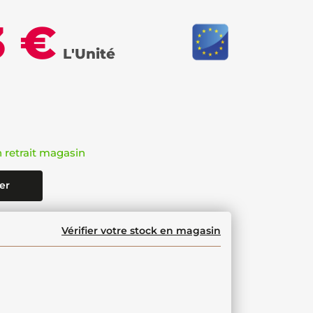
3 €
L'Unité
n retrait magasin
er
Vérifier votre stock en magasin