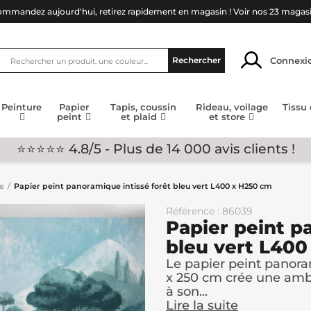
mmandez aujourd'hui, retirez rapidement en magasin !
Voir nos 23 magas
Connexi
Rechercher
Peinture
Papier
Tapis, coussin
Rideau, voilage
Tissu
peint
et plaid
et store
⭐⭐⭐⭐⭐ 4.8/5 - Plus de 14 000 avis clients !
ge
Papier peint panoramique intissé forêt bleu vert L400 x H250 cm
Référence : 86039
Papier peint p
bleu vert L400
Le papier peint panora
x 250 cm crée une amb
à son...
Lire la suite