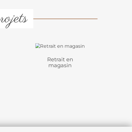
rojets
Retrait en
magasin