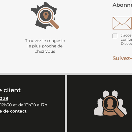
Abonne
J'acce
confo
Trouvez le magasin
Disco
le plus proche de
chez vous
Suivez-
 client
0 39
 12h30 et de 13h30 à 17h
e de contact