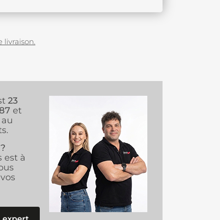
 livraison.
st
23
987
et
au
s.
 ?
s est à
ous
vos
 expert