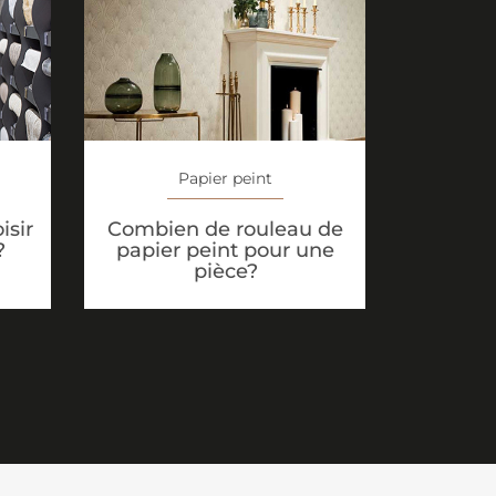
Papier peint
isir
Combien de rouleau de
?
papier peint pour une
pièce?