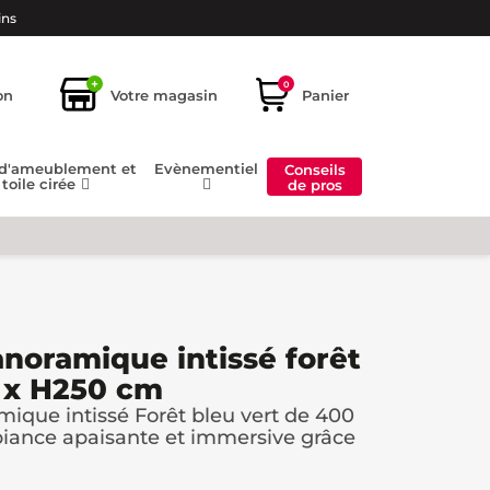
ins
+
0
on
Votre magasin
Panier
 d'ameublement et
Evènementiel
Conseils
toile cirée
de pros
anoramique intissé forêt
 x H250 cm
mique intissé Forêt bleu vert de 400
iance apaisante et immersive grâce