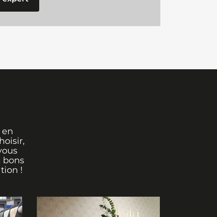
 en
oisir,
vous
s bons
tion !