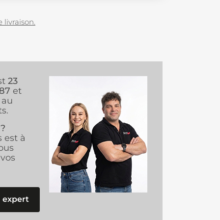
 livraison.
st
23
987
et
au
s.
 ?
s est à
ous
vos
 expert