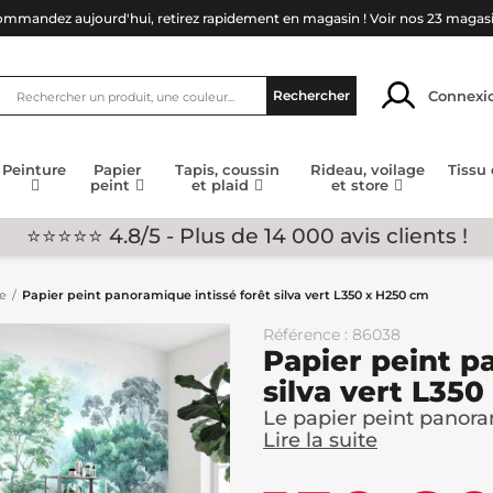
mmandez aujourd'hui, retirez rapidement en magasin !
Voir nos 23 magas
Connexi
Rechercher
Peinture
Papier
Tapis, coussin
Rideau, voilage
Tissu
peint
et plaid
et store
⭐⭐⭐⭐⭐ 4.8/5 - Plus de 14 000 avis clients !
ge
Papier peint panoramique intissé forêt silva vert L350 x H250 cm
Référence : 86038
Papier peint p
silva vert L35
Le papier peint panora
Lire la suite