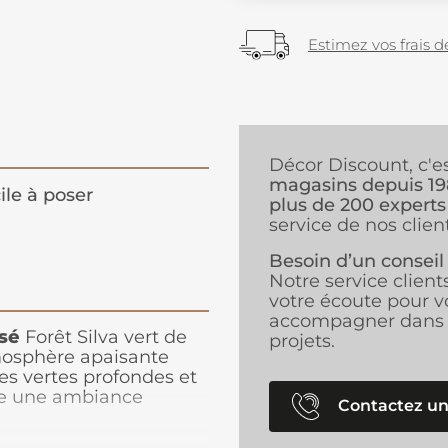
Estimez vos frais de
Décor Discount, c'e
magasins depuis 1
ile à poser
plus de 200 experts
service de nos client
Besoin d’un conseil
Notre service client
votre écoute pour v
accompagner dans 
sé
Forêt Silva vert de
projets.
mosphère apaisante
tes vertes profondes et
rée une ambiance
Contactez un
ménager un salon
, une
é, l'installation