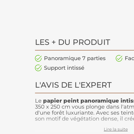
LES + DU PRODUIT
Panoramique 7 parties
Fac
Support intissé
L'AVIS DE L'EXPERT
Le
papier peint panoramique intis
350 x 250 cm vous plonge dans l'at
d'une forêt luxuriante. Avec ses tein
son motif de végétation dense, il c
naturelle et sereine, parfaite
pour a
Lire la suite
chambre ou un bureau. Grâce à l'intiss