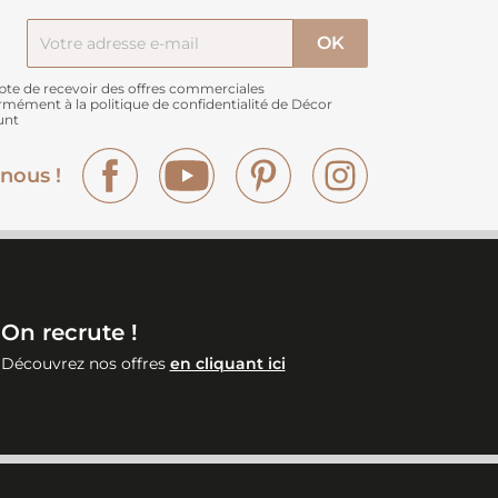
pte de recevoir des offres commerciales
rmément à
la politique de confidentialité de Décor
unt
Facebook
YouTube
Pinterest
Instagram
nous !
On recrute !
Découvrez nos offres
en cliquant ici