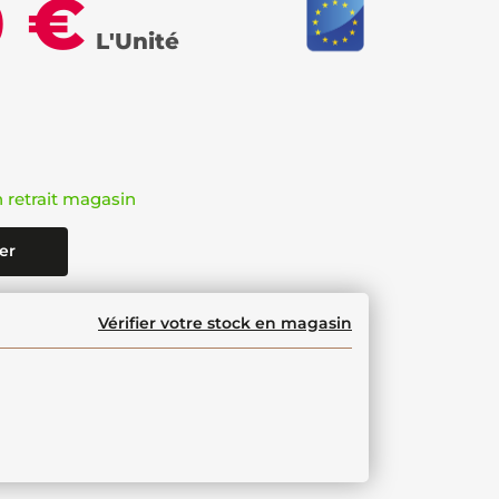
0 €
L'Unité
n retrait magasin
er
Vérifier votre stock en magasin