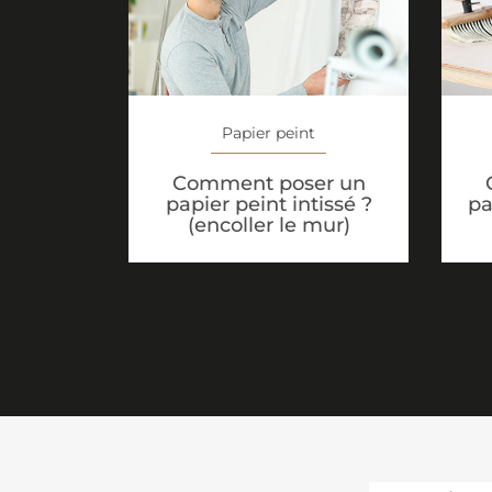
Papier peint
Comment poser un
papier peint intissé ?
pa
(encoller le mur)