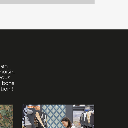
 en
oisir,
vous
s bons
tion !