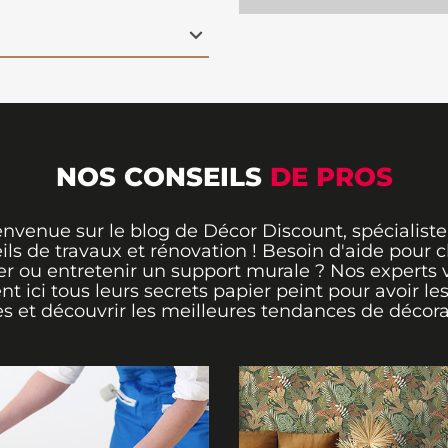
 seulement de coller le
rocessus. L'intissé est
urable, ce qui assure
 au fil des ans. Ce
rative élégante et
 un véritable souffle de
NOS CONSEILS
DE PROS
envenue sur le blog de Décor Discount, spécialiste
ils de travaux et rénovation ! Besoin d'aide pour ch
er ou entretenir un support murale ? Nos experts 
ent ici tous leurs secrets papier peint pour avoir le
s et découvrir les meilleures tendances de décora