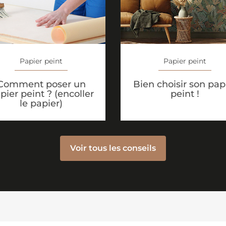
Papier peint
Papier peint
Comment poser un
Bien choisir son pap
pier peint ? (encoller
peint !
le papier)
Voir tous les conseils