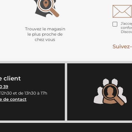
J'acce
confo
Trouvez le magasin
Disco
le plus proche de
chez vous
Suivez-
 client
0 39
 12h30 et de 13h30 à 17h
e de contact