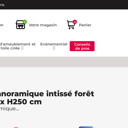
ins
+
0
on
Votre magasin
Panier
 d'ameublement et
Evènementiel
Conseils
toile cirée
de pros
anoramique intissé forêt
0 x H250 cm
mique...