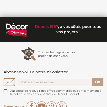
Depuis 1987
, à vos côtés pour tous
vos projets !
Trouvez le magasin le plus
proche de chez vous
Abonnez-vous à notre newsletter !
J'accepte de recevoir des offres commerciales conformément à
la politique de confidentialité de Décor Discount
Facebook
YouTube
Pinterest
Instagram
Suivez-nous !