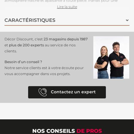
atmosphère fraîche et apaisante à toute pièce. Parfait pour une
chambre, un salon ou une salle à manger, ce
décor mural offre un
Lire la suite
rendu élégant
et naturel, créant un environnement serein et élégant,
idéal pour ceux qui recherchent une décoration raffinée et inspirante.
CARACTÉRISTIQUES
Décor Discount, c'est
23 magasins depuis 1987
et
plus de 200 experts
au service de nos
clients.
Besoin d’un conseil ?
Notre service clients est à votre écoute pour
vous accompagner dans vos projets.
Contactez un expert
NOS CONSEILS
DE PROS