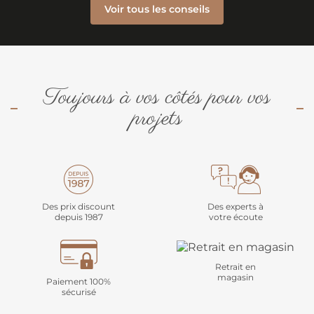
Voir tous les conseils
Toujours à vos côtés pour vos
projets
Des prix discount
Des experts à
depuis 1987
votre écoute
Retrait en
magasin
Paiement 100%
sécurisé