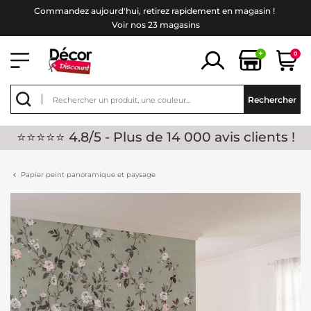
Commandez aujourd'hui, retirez rapidement en magasin !
Voir nos 23 magasins
+
0
Rechercher
⭐⭐⭐⭐⭐ 4.8/5 - Plus de 14 000 avis clients !
Papier peint panoramique et paysage