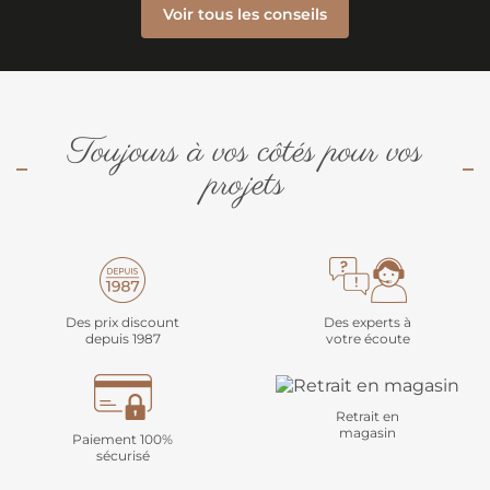
Voir tous les conseils
Toujours à vos côtés pour vos
projets
Des prix discount
Des experts à
depuis 1987
votre écoute
Retrait en
magasin
Paiement 100%
sécurisé