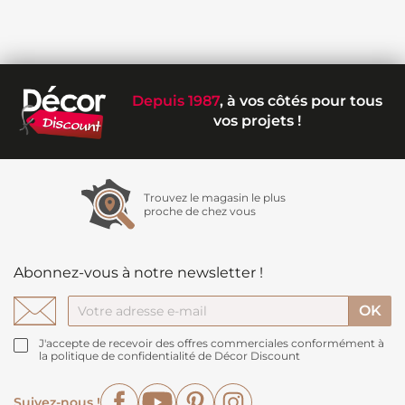
Depuis 1987
, à vos côtés pour tous
vos projets !
Trouvez le magasin le plus
proche de chez vous
Abonnez-vous à notre newsletter !
J'accepte de recevoir des offres commerciales conformément à
la politique de confidentialité de Décor Discount
Facebook
YouTube
Pinterest
Instagram
Suivez-nous !