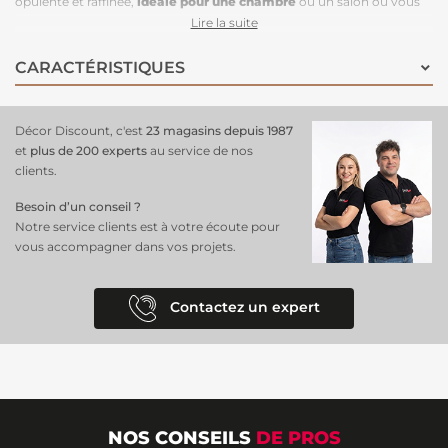
opulente et raffinée,
idéale pour une chambre
ou un salon où vous
souhaitez instaurer une ambiance royale. L’alliance de la couleur or et
Lire la suite
des motifs classiques transforme votre mur en un véritable chef-
d'œuvre décoratif, ajoutant une dimension de prestige et d'élégance à
CARACTÉRISTIQUES
votre espace.
Décor Discount, c'est
23 magasins depuis 1987
et
plus de 200 experts
au service de nos
clients.
Besoin d’un conseil ?
Notre service clients est à votre écoute pour
vous accompagner dans vos projets.
Contactez un expert
NOS CONSEILS
DE PROS