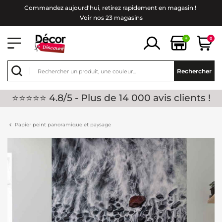
Commandez aujourd'hui, retirez rapidement en magasin !
Voir nos 23 magasins
+
0
Rechercher
⭐⭐⭐⭐⭐ 4.8/5 - Plus de 14 000 avis clients !
Papier peint panoramique et paysage