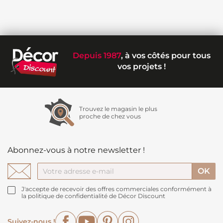
Depuis 1987
, à vos côtés pour tous
vos projets !
Trouvez le magasin le plus
proche de chez vous
Abonnez-vous à notre newsletter !
J'accepte de recevoir des offres commerciales conformément à
la politique de confidentialité de Décor Discount
Facebook
YouTube
Pinterest
Instagram
Suivez-nous !