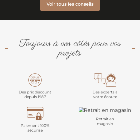
Voir tous les conseils
Toujours à vos côtés pour vos
projets
Des prix discount
Des experts à
depuis 1987
votre écoute
Retrait en
magasin
Paiement 100%
sécurisé