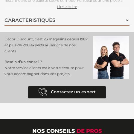
restant dans une palette sobre et moderne. Idéal pour une pièce à
vivre ou une chambre, ce
décor mural transforme l’espace
en un
Lire la suite
lieu apaisant et authentique, inspiré des paysages bruts et
intemporels.
CARACTÉRISTIQUES
Décor Discount, c'est
23 magasins depuis 1987
et
plus de 200 experts
au service de nos
clients.
Besoin d’un conseil ?
Notre service clients est à votre écoute pour
vous accompagner dans vos projets.
Contactez un expert
NOS CONSEILS
DE PROS