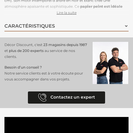
cm). Son motif intemporel d’arbre en noir et blanc crée une
atmosphère apaisante et sophistiquée. Ce
papier peint est idéale
pour une chambre
ou un bureau au style moderne et épuré. Facile à
Lire la suite
poser, il suffit d’appliquer la colle directement sur le mur pour une
installation rapide et propre. Grâce à son raccordable à l’infini, il
CARACTÉRISTIQUES
permet de recouvrir de grandes surfaces sans interruption visuelle,
garantissant un effet fluide et harmonieux. Optez pour ce
revêtement mural chic
et minimaliste pour une décoration unique !
Décor Discount, c'est
23 magasins depuis 1987
et
plus de 200 experts
au service de nos
clients.
Besoin d’un conseil ?
Notre service clients est à votre écoute pour
vous accompagner dans vos projets.
Contactez un expert