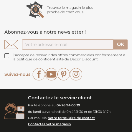
Trouvez le magasin le plus
proche de chez vous
Abonnez-vous à notre newsletter !
J'accepte de recevoir des offres commerciales conformément à
la politique de confidentialité de Décor Discount
Facebook
YouTube
Pinterest
Instagram
Suivez-nous !
Contactez le service client
Par téléphone au
04 26 94 00 39
du lundi au vendredi de 9h à 12h30 et de 13h30 à 17h
Par mail via
notre formulaire de contact
Contactez votre magasin