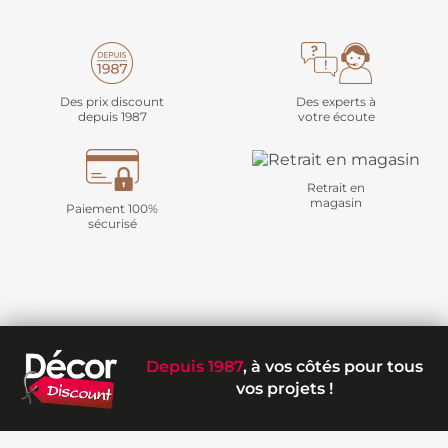
Des prix discount
Des experts à
depuis 1987
votre écoute
Retrait en
magasin
Paiement 100%
sécurisé
Depuis 1987
, à vos côtés pour tous
vos projets !