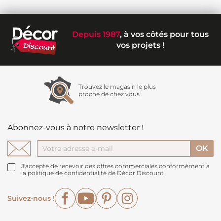
Depuis 1987
, à vos côtés pour tous
vos projets !
Trouvez le magasin le plus
proche de chez vous
Abonnez-vous à notre newsletter !
J'accepte de recevoir des offres commerciales conformément à
la politique de confidentialité de Décor Discount
Facebook
YouTube
Pinterest
Instagram
Suivez-nous !