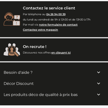
Contactez le service client
Par téléphone au
04 26 94 00 39
du lundi au vendredi de 9h à 12h30 et de 13h30 à 17h
Par mail via
notre formulaire de contact
Contactez votre magasin
On recrute !
Découvrez nos offres
en cliquant ici

Besoin d'aide ?

Décor Discount

Les produits déco de qualité à prix bas