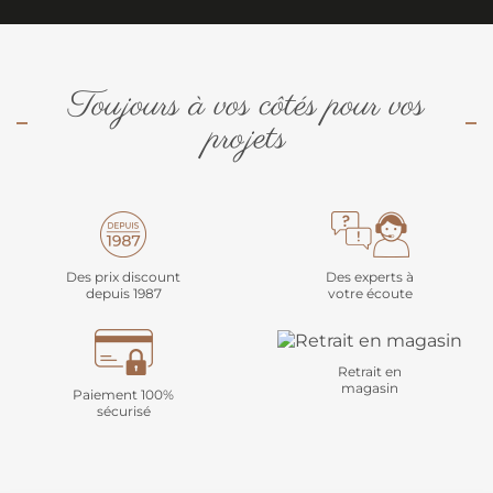
Toujours à vos côtés pour vos
projets
Des prix discount
Des experts à
depuis 1987
votre écoute
Retrait en
magasin
Paiement 100%
sécurisé