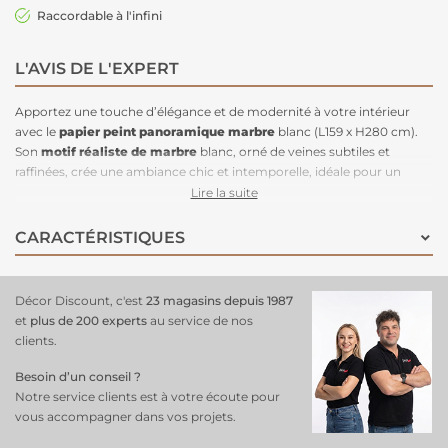
Raccordable à l'infini
L'AVIS DE L'EXPERT
Apportez une touche d’élégance et de modernité à votre intérieur
avec le
papier peint panoramique marbre
blanc (L159 x H280 cm).
Son
motif réaliste de marbre
blanc, orné de veines subtiles et
raffinées, crée une ambiance chic et intemporelle, idéale pour un
salon, une chambre ou un bureau. Facile à poser, il suffit d’appliquer
Lire la suite
la colle directement sur le mur pour une installation rapide et propre.
Grâce à son raccordable à l’infini, il permet de couvrir de grandes
CARACTÉRISTIQUES
surfaces sans interruption visuelle, offrant un rendu fluide et
harmonieux sur vos murs !
Décor Discount, c'est
23 magasins depuis 1987
et
plus de 200 experts
au service de nos
clients.
Besoin d’un conseil ?
Notre service clients est à votre écoute pour
vous accompagner dans vos projets.