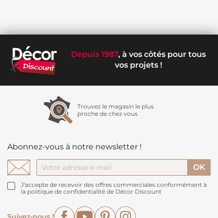
Depuis 1987
, à vos côtés pour tous
vos projets !
Trouvez le magasin le plus
proche de chez vous
Abonnez-vous à notre newsletter !
J'accepte de recevoir des offres commerciales conformément à
la politique de confidentialité de Décor Discount
Facebook
YouTube
Pinterest
Instagram
Suivez-nous !