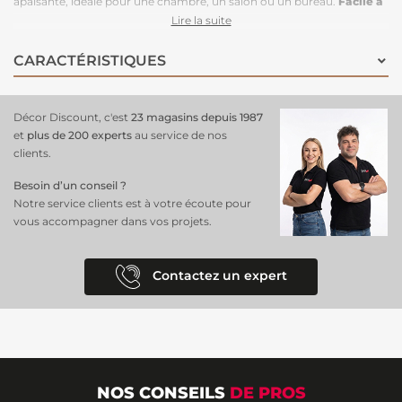
apaisante, idéale pour une chambre, un salon ou un bureau.
Facile à
poser
, il suffit d'appliquer la colle directement sur le mur pour une
Lire la suite
installation rapide et sans tracas. Il s'adapte parfaitement aux grandes
surfaces, offrant une finition fluide et continue sans interruption. Ce
CARACTÉRISTIQUES
revêtement mural
ajoutera une touche moderne et élégante à
n'importe quelle pièce de votre habitat !
Décor Discount, c'est
23 magasins depuis 1987
et
plus de 200 experts
au service de nos
clients.
Besoin d’un conseil ?
Notre service clients est à votre écoute pour
vous accompagner dans vos projets.
Contactez un expert
NOS CONSEILS
DE PROS