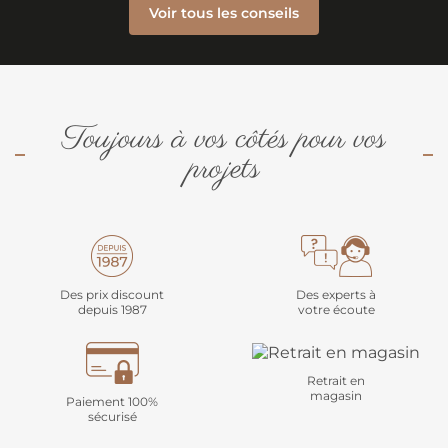
Voir tous les conseils
Toujours à vos côtés pour vos
projets
Des prix discount
Des experts à
depuis 1987
votre écoute
Retrait en
magasin
Paiement 100%
sécurisé