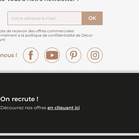
pte de recevoir des offres commerciales
rmément à
la politique de confidentialité de Décor
unt
Facebook
YouTube
Pinterest
Instagram
nous !
On recrute !
Découvrez nos offres
en cliquant ici