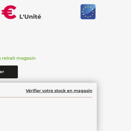
 €
L'Unité
n retrait magasin
er
Vérifier votre stock en magasin