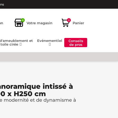
ins
+
0
on
Votre magasin
Panier
 d'ameublement et
Evènementiel
Conseils
toile cirée
de pros
anoramique intissé à
00 x H250 cm
de modernité et de dynamisme à