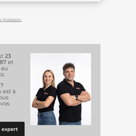
 livraison.
st
23
987
et
au
s.
 ?
s est à
ous
vos
 expert