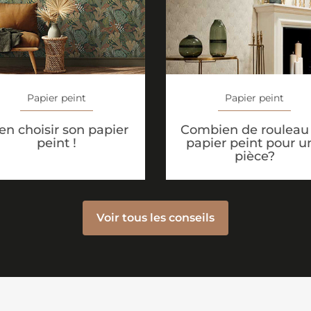
Papier peint
Papier peint
en choisir son papier
Combien de rouleau
peint !
papier peint pour u
pièce?
Voir tous les conseils