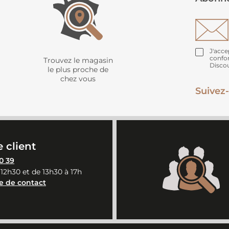
J'acce
confo
Trouvez le magasin
Disco
le plus proche de
chez vous
Suivez-
 client
0 39
 12h30 et de 13h30 à 17h
e de contact