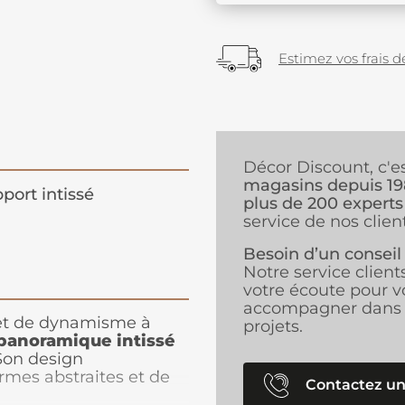
Estimez vos frais de
Décor Discount, c'e
magasins depuis 1
port intissé
plus de 200 experts
service de nos client
Besoin d’un conseil
Notre service client
votre écoute pour v
accompagner dans 
et de dynamisme à
projets.
 panoramique intissé
Son design
mes abstraites et de
Contactez un
e contemporaine et