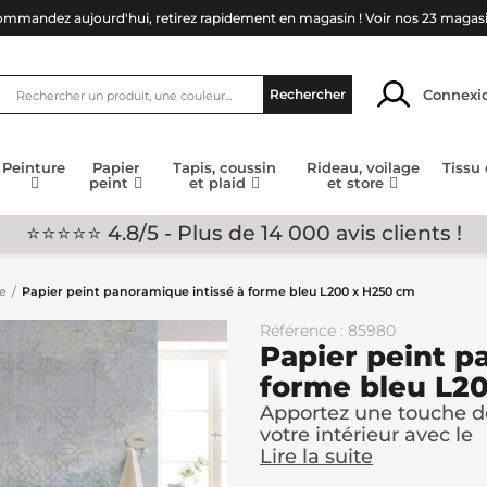
mmandez aujourd'hui, retirez rapidement en magasin !
Voir nos 23 magas
Connexi
Rechercher
Peinture
Papier
Tapis, coussin
Rideau, voilage
Tissu
peint
et plaid
et store
⭐⭐⭐⭐⭐ 4.8/5 - Plus de 14 000 avis clients !
ge
Papier peint panoramique intissé à forme bleu L200 x H250 cm
Référence : 85980
Papier peint p
forme bleu L2
Apportez une touche 
votre intérieur avec le
Lire la suite