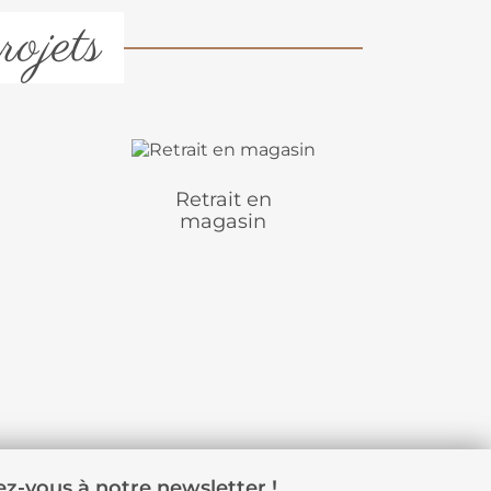
rojets
Retrait en
magasin
z-vous à notre newsletter !