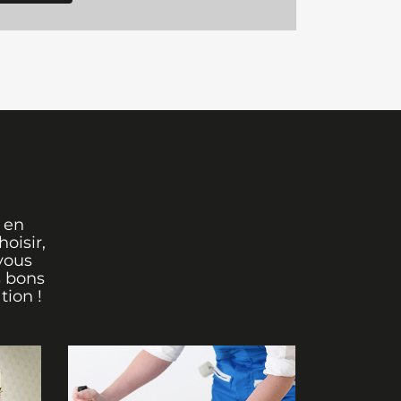
 en
oisir,
vous
s bons
tion !