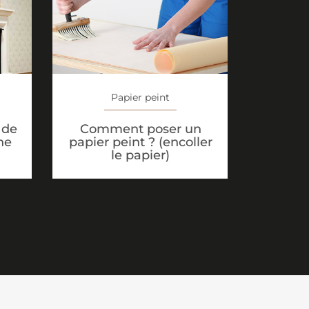
Papier peint
 de
Comment poser un
ne
papier peint ? (encoller
le papier)