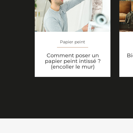
Papier peint
Comment poser un
Bi
papier peint intissé ?
(encoller le mur)