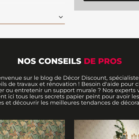
hambre ou un bureau. Ce
de la profondeur et de
flant une atmosphère
grâce à sa composition
rendu net et une
pour une décoration
NOS CONSEILS
DE PROS
envenue sur le blog de Décor Discount, spécialiste
ils de travaux et rénovation ! Besoin d'aide pour ch
er ou entretenir un support murale ? Nos experts 
ent ici tous leurs secrets papier peint pour avoir le
s et découvrir les meilleures tendances de décora