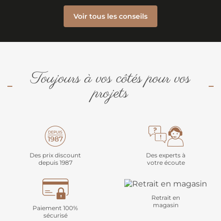
Voir tous les conseils
Toujours à vos côtés pour vos
projets
Des prix discount
Des experts à
depuis 1987
votre écoute
Retrait en
magasin
Paiement 100%
sécurisé