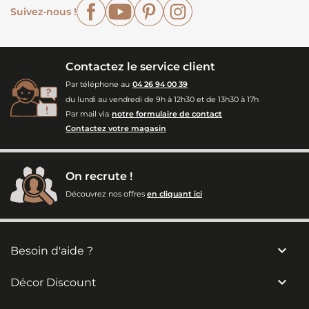
Facebook
YouTube
Pinterest
Instagram
Suivez-nous !
Contactez le service client
Par téléphone au
04 26 94 00 39
du lundi au vendredi de 9h à 12h30 et de 13h30 à 17h
Par mail via
notre formulaire de contact
Contactez votre magasin
On recrute !
Découvrez nos offres
en cliquant ici

Besoin d'aide ?

Décor Discount