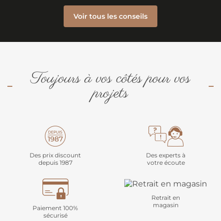
Voir tous les conseils
Toujours à vos côtés pour vos
projets
Des prix discount
Des experts à
depuis 1987
votre écoute
Retrait en
magasin
Paiement 100%
sécurisé