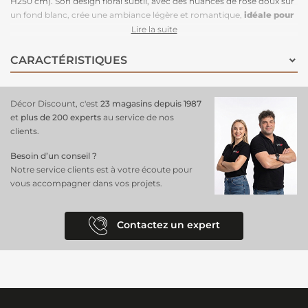
H250 cm). Son design floral subtil, avec des nuances de rose doux sur
un fond blanc, crée une ambiance légère et romantique,
idéale pour
une chambre
, un salon ou un bureau. Les motifs de fleurs délicates
Lire la suite
ajoutent une touche de raffinement tout en apportant de la
luminosité et de la douceur à vos murs. Facile à poser grâce à sa
CARACTÉRISTIQUES
composition en intissé, ce
papier peint assure une finition parfaite
et une grande durabilité. Un choix parfait pour une décoration
élégante et apaisante.
Décor Discount, c'est
23 magasins depuis 1987
et
plus de 200 experts
au service de nos
clients.
Besoin d’un conseil ?
Notre service clients est à votre écoute pour
vous accompagner dans vos projets.
Contactez un expert