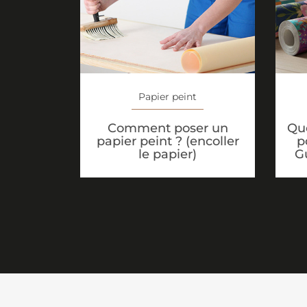
Papier peint
Que
Comment poser un
p
papier peint ? (encoller
G
le papier)