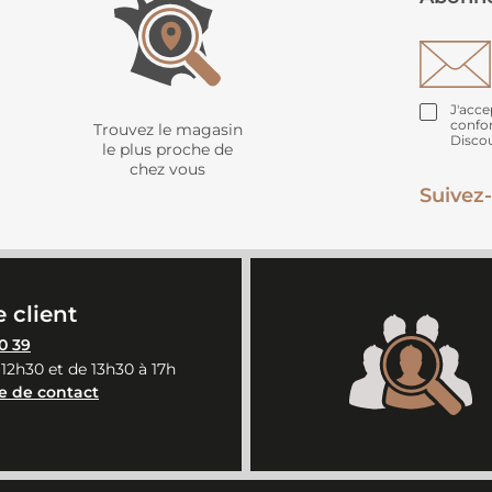
J'acce
confo
Trouvez le magasin
Disco
le plus proche de
chez vous
Suivez-
 client
0 39
 12h30 et de 13h30 à 17h
e de contact