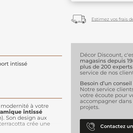
Estimez vos frais de
Décor Discount, c'e
magasins depuis 1
ort intissé
plus de 200 experts
service de nos client
Besoin d’un conseil
Notre service client
votre écoute pour v
accompagner dans 
 modernité à votre
projets.
ramique intissé
). Son design aux
terracotta crée une
Contactez un
ine, idéale pour un