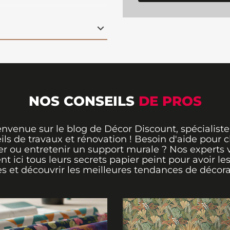
 motif épuré et les
sation de confort et
intégrables dans
ile à poser
grâce à sa
int
garantit une
 durabilité. Une
votre espace
avec
NOS CONSEILS
DE PROS
envenue sur le blog de Décor Discount, spécialiste
ils de travaux et rénovation ! Besoin d'aide pour ch
er ou entretenir un support murale ? Nos experts 
ent ici tous leurs secrets papier peint pour avoir le
s et découvrir les meilleures tendances de décora