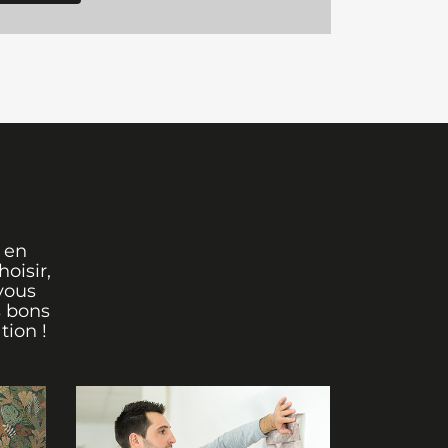
 en
oisir,
vous
s bons
tion !