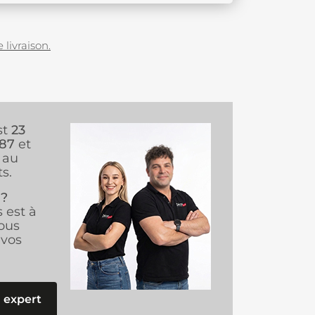
 livraison.
st
23
987
et
au
s.
 ?
s est à
ous
vos
 expert