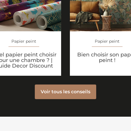
Papier peint
Papier peint
l papier peint choisir
Bien choisir son pap
our une chambre ? |
peint !
uide Decor Discount
Voir tous les conseils