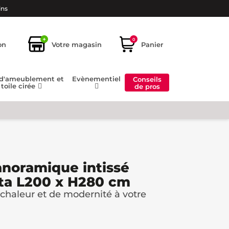
ins
+
0
on
Votre magasin
Panier
 d'ameublement et
Evènementiel
Conseils
toile cirée
de pros
anoramique intissé
tta L200 x H280 cm
chaleur et de modernité à votre