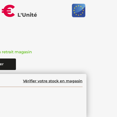
 €
L'Unité
n retrait magasin
er
Vérifier votre stock en magasin