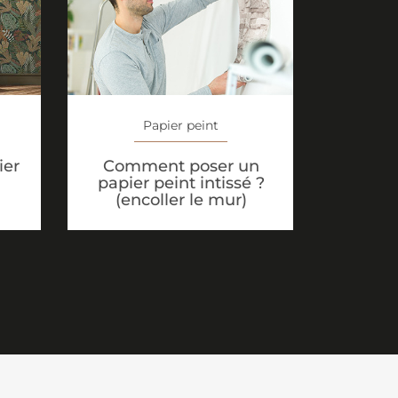
Papier peint
ier
Comment poser un
papier peint intissé ?
(encoller le mur)