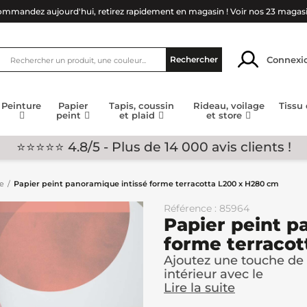
mmandez aujourd'hui, retirez rapidement en magasin !
Voir nos 23 magas
Connexi
Rechercher
Peinture
Papier
Tapis, coussin
Rideau, voilage
Tissu
peint
et plaid
et store
⭐⭐⭐⭐⭐ 4.8/5 - Plus de 14 000 avis clients !
ge
Papier peint panoramique intissé forme terracotta L200 x H280 cm
Référence : 85964
Papier peint p
forme terraco
Ajoutez une touche de 
intérieur avec le
Lire la suite