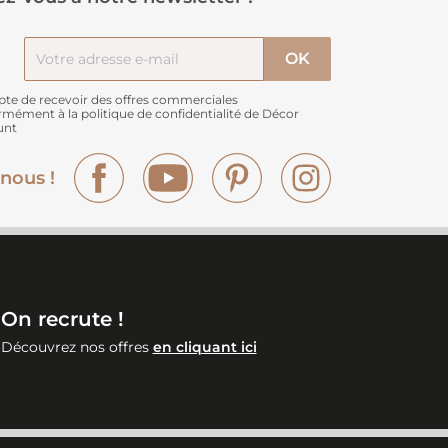
pte de recevoir des offres commerciales
rmément à
la politique de confidentialité de Décor
unt
Facebook
YouTube
Pinterest
Instagram
nous !
On recrute !
Découvrez nos offres
en cliquant ici