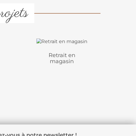
rojets
Retrait en
magasin
z-vous à notre newsletter !