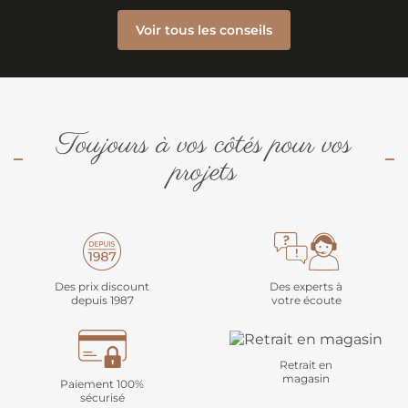
Voir tous les conseils
Toujours à vos côtés pour vos
projets
Des prix discount
Des experts à
depuis 1987
votre écoute
Retrait en
magasin
Paiement 100%
sécurisé