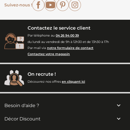
Facebook
YouTube
Pinterest
Instagram
Suivez-nous !
Contactez le service client
Par téléphone au
04 26 94 00 39
du lundi au vendredi de 9h à 12h30 et de 13h30 à 17h
Par mail via
notre formulaire de contact
Contactez votre magasin
On recrute !
Découvrez nos offres
en cliquant ici

Besoin d'aide ?

Décor Discount