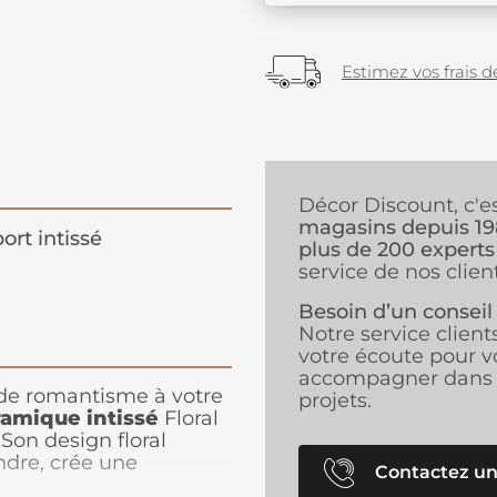
Estimez vos frais de
Décor Discount, c'e
magasins depuis 1
ort intissé
plus de 200 experts
service de nos client
Besoin d’un conseil
Notre service client
votre écoute pour v
accompagner dans 
de romantisme à votre
projets.
ramique intissé
Floral
on design floral
ndre, crée une
Contactez un
idéale pour une