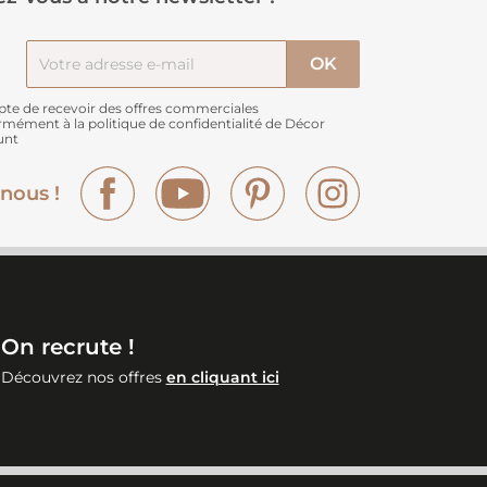
pte de recevoir des offres commerciales
rmément à
la politique de confidentialité de Décor
unt
Facebook
YouTube
Pinterest
Instagram
nous !
On recrute !
Découvrez nos offres
en cliquant ici