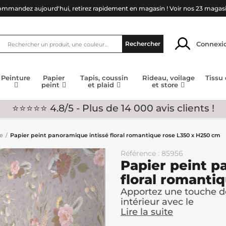
mmandez aujourd'hui, retirez rapidement en magasin !
Voir nos 23 magas
Connexi
Rechercher
Peinture
Papier
Tapis, coussin
Rideau, voilage
Tissu
peint
et plaid
et store
⭐⭐⭐⭐⭐ 4.8/5 - Plus de 14 000 avis clients !
ge
Papier peint panoramique intissé floral romantique rose L350 x H250 cm
Référence : 85956
Papier peint p
floral romanti
Apportez une touche d
intérieur avec le
Lire la suite