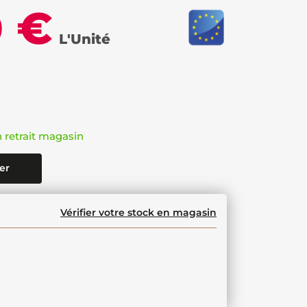
0 €
L'Unité
n retrait magasin
er
Vérifier votre stock en magasin