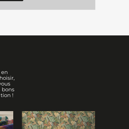
 en
oisir,
vous
s bons
tion !