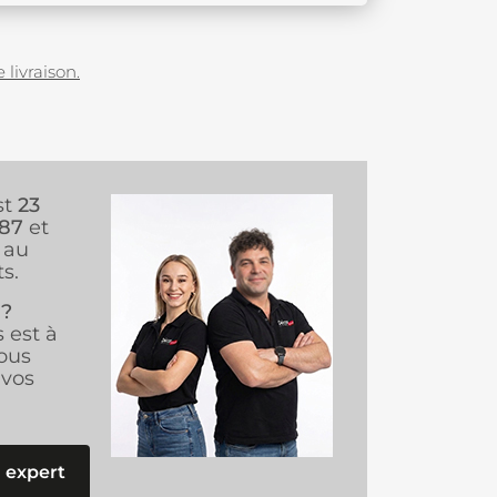
 livraison.
st
23
987
et
au
s.
 ?
s est à
ous
vos
 expert