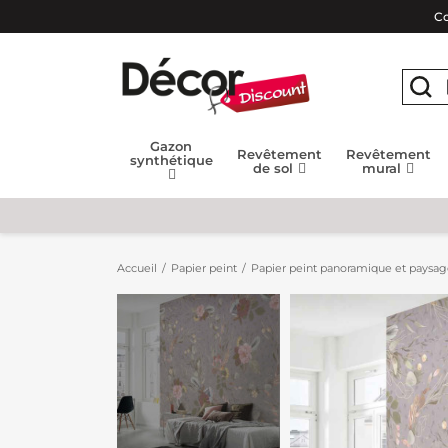
Co
Gazon
Revêtement
Revêtement
synthétique
de sol
mural
Accueil
Papier peint
Papier peint panoramique et paysa