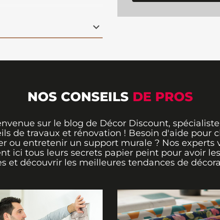
 motifs floraux
 tout en ajoutant du
grâce à sa
nt assure une finition
 un rendu raffiné. Un
antique
et élégant.
NOS CONSEILS
DE PROS
envenue sur le blog de Décor Discount, spécialiste
ils de travaux et rénovation ! Besoin d'aide pour ch
er ou entretenir un support murale ? Nos experts 
ent ici tous leurs secrets papier peint pour avoir le
s et découvrir les meilleures tendances de décora