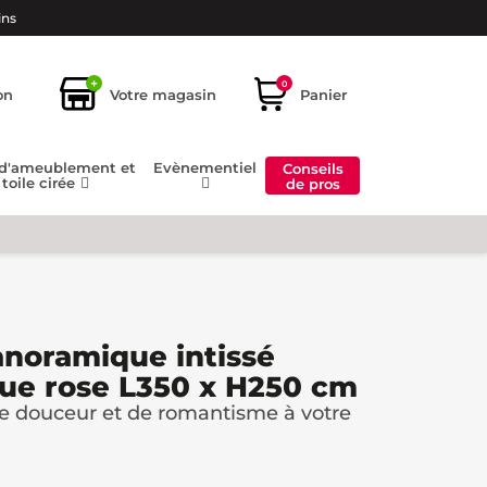
ins
+
0
on
Votre magasin
Panier
 d'ameublement et
Evènementiel
Conseils
toile cirée
de pros
anoramique intissé
que rose L350 x H250 cm
e douceur et de romantisme à votre