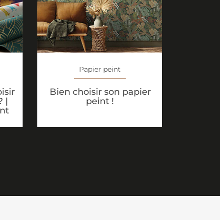
Papier peint
isir
Bien choisir son papier
 |
peint !
nt