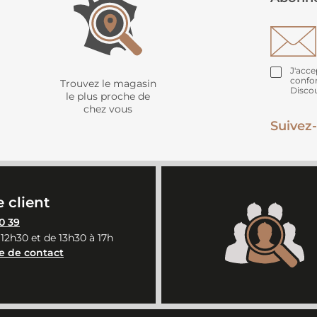
J'acce
confo
Trouvez le magasin
Disco
le plus proche de
chez vous
Suivez-
 client
0 39
 12h30 et de 13h30 à 17h
e de contact