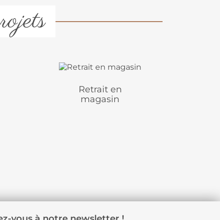
rojets
Retrait en
magasin
z-vous à notre newsletter !