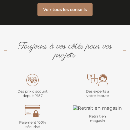
Voir tous les conseils
Toujours à vos côtés pour vos
projets
Des prix discount
Des experts à
depuis 1987
votre écoute
Retrait en
magasin
Paiement 100%
sécurisé