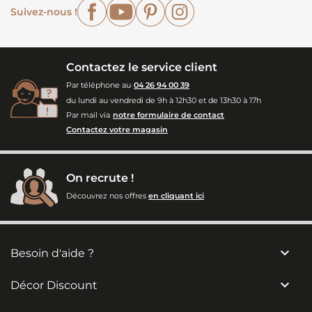
Facebook
YouTube
Pinterest
Instagram
Suivez-nous !
Contactez le service client
Par téléphone au
04 26 94 00 39
du lundi au vendredi de 9h à 12h30 et de 13h30 à 17h
Par mail via
notre formulaire de contact
Contactez votre magasin
On recrute !
Découvrez nos offres
en cliquant ici

Besoin d'aide ?

Décor Discount