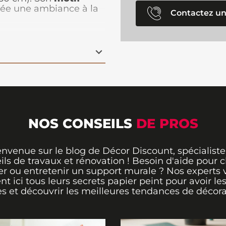
crée une ambiance à la
Contactez un
ite pour un salon
, une
iré de la nature offre
nse et mystérieuse,
 caractère à vos murs.
e
papier peint est
 garantissant un rendu
NOS CONSEILS
DE PROS
envenue sur le blog de Décor Discount, spécialiste
ils de travaux et rénovation ! Besoin d'aide pour ch
er ou entretenir un support murale ? Nos experts 
ent ici tous leurs secrets papier peint pour avoir le
s et découvrir les meilleures tendances de décora