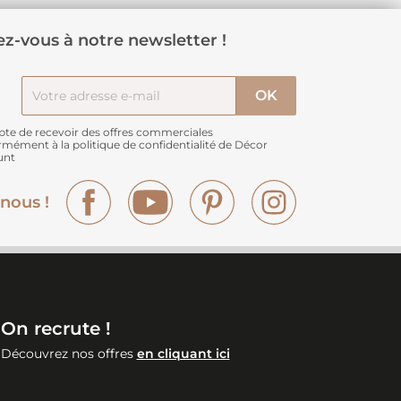
z-vous à notre newsletter !
pte de recevoir des offres commerciales
rmément à
la politique de confidentialité de Décor
unt
Facebook
YouTube
Pinterest
Instagram
nous !
On recrute !
Découvrez nos offres
en cliquant ici