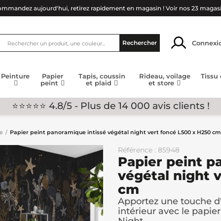
mmandez aujourd'hui, retirez rapidement en magasin !
Voir nos 23 magas
Connexi
Rechercher
Peinture
Papier
Tapis, coussin
Rideau, voilage
Tissu
peint
et plaid
et store
⭐⭐⭐⭐⭐ 4.8/5 - Plus de 14 000 avis clients !
ge
Papier peint panoramique intissé végétal night vert foncé L500 x H250 cm
Référence : 85948
Papier peint p
végétal night 
cm
Apportez une touche d'
intérieur avec le papie