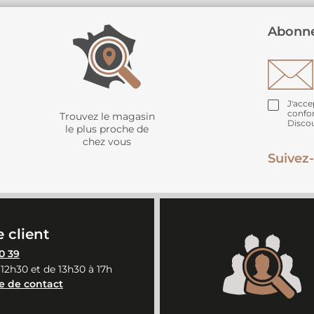
Abonne
J'acce
confo
Trouvez le magasin
Disco
le plus proche de
chez vous
Suivez-
 client
0 39
 12h30 et de 13h30 à 17h
e de contact