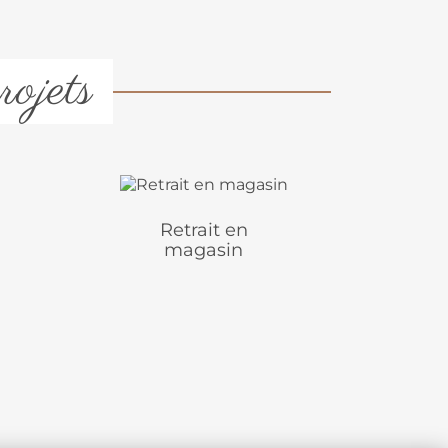
rojets
Retrait en
magasin