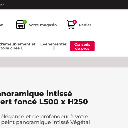
ins
+
0
on
Votre magasin
Panier
 d'ameublement et
Evènementiel
Conseils
toile cirée
de pros
anoramique intissé
vert foncé L500 x H250
élégance et de profondeur à votre
r peint panoramique intissé Végétal