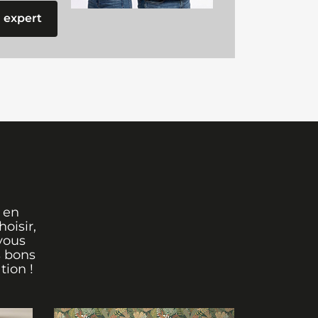
 expert
 en
oisir,
vous
s bons
tion !