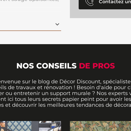
Contactez un
ffinée, idéale pour
u. Ce
design
t une sensation de
ptant facilement à
classique au moderne.
e
papier peint est
 offrant un rendu
NOS CONSEILS
DE PROS
envenue sur le blog de Décor Discount, spécialiste
ils de travaux et rénovation ! Besoin d'aide pour ch
er ou entretenir un support murale ? Nos experts 
ent ici tous leurs secrets papier peint pour avoir le
s et découvrir les meilleures tendances de décora