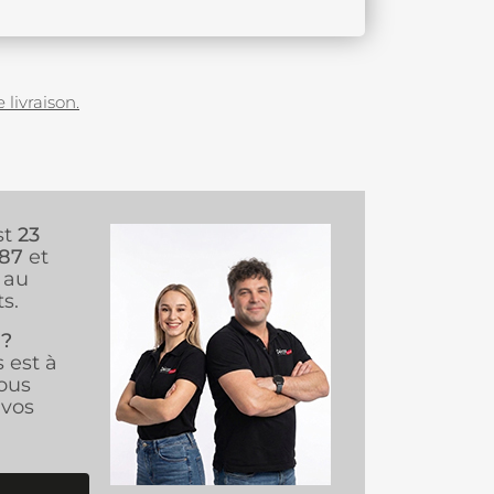
 livraison.
st
23
987
et
au
s.
 ?
s est à
ous
vos