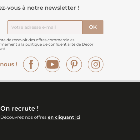
z-vous à notre newsletter !
pte de recevoir des offres commerciales
rmément à
la politique de confidentialité de Décor
unt
Facebook
YouTube
Pinterest
Instagram
nous !
On recrute !
Découvrez nos offres
en cliquant ici