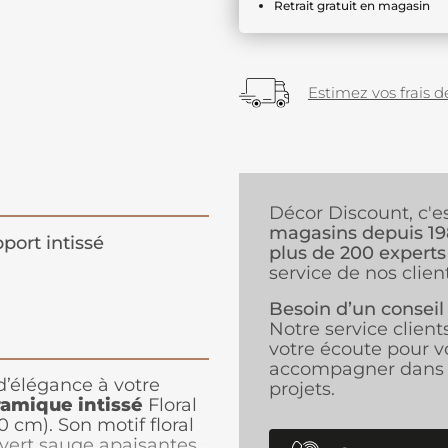
Retrait gratuit en magasin
Estimez vos frais de
Décor Discount, c'e
magasins depuis 1
port intissé
plus de 200 experts
service de nos client
Besoin d’un conseil
Notre service client
votre écoute pour v
accompagner dans 
’élégance à votre
projets.
ramique intissé
Floral
cm). Son motif floral
vert sauge apaisantes,