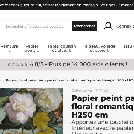
mmandez aujourd'hui, retirez rapidement en magasin !
Voir nos 23 magas
Connexi
Rechercher
Peinture
Papier
Tapis, coussin
Rideau, voilage
Tissu
peint
et plaid
et store
⭐⭐⭐⭐⭐ 4.8/5 - Plus de 14 000 avis clients !
ge
Papier peint panoramique intissé floral romantique vert sauge L200 x H2
Référence : 85946
Papier peint p
floral romanti
H250 cm
Apportez une touche de
intérieur avec le papier