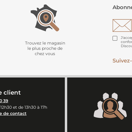
Abonne
J'acce
confo
Trouvez le magasin
Disco
le plus proche de
chez vous
Suivez-
 client
0 39
 12h30 et de 13h30 à 17h
e de contact