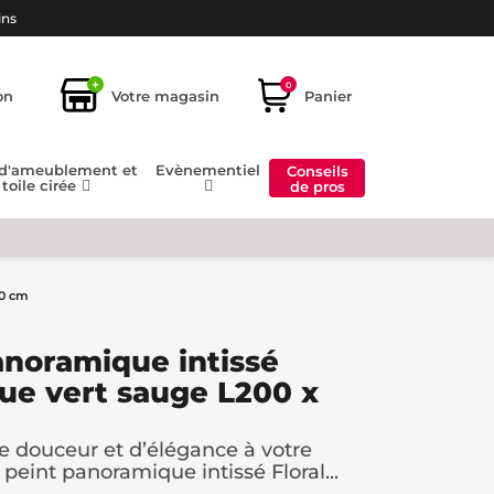
ins
+
0
on
Votre magasin
Panier
 d'ameublement et
Evènementiel
Conseils
toile cirée
de pros
50 cm
anoramique intissé
que vert sauge L200 x
 douceur et d’élégance à votre
 peint panoramique intissé Floral...