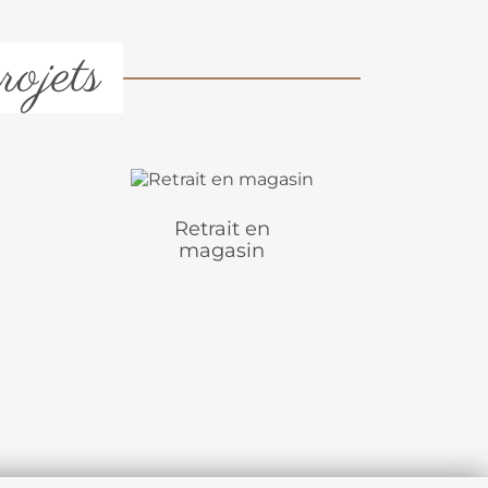
rojets
Retrait en
magasin