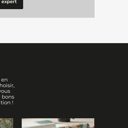
 expert
 en
oisir,
vous
s bons
tion !