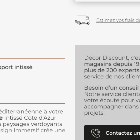
Estimez vos frais de
Décor Discount, c'e
magasins depuis 1
port intissé
plus de 200 experts
service de nos client
Besoin d’un conseil
Notre service client
votre écoute pour v
accompagner dans 
éditerranéenne à votre
projets.
e
intissé Côte d’Azur
es paysages verdoyants
design immersif crée une
Contactez un
es nuances de vert