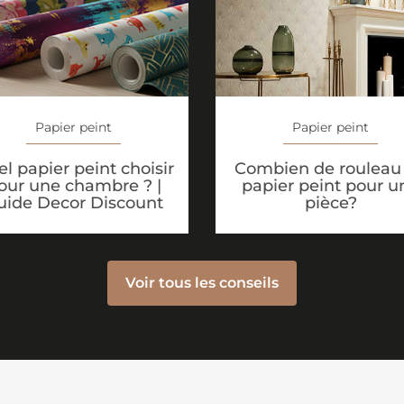
Papier peint
Papier peint
l papier peint choisir
Combien de rouleau
our une chambre ? |
papier peint pour u
uide Decor Discount
pièce?
Voir tous les conseils