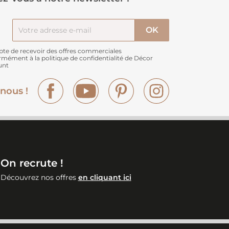
pte de recevoir des offres commerciales
rmément à
la politique de confidentialité de Décor
unt
Facebook
YouTube
Pinterest
Instagram
nous !
On recrute !
Découvrez nos offres
en cliquant ici