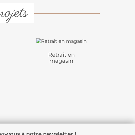
rojets
Retrait en
magasin
z-vous à notre newsletter !