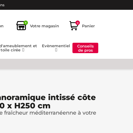
ins
+
0
on
Votre magasin
Panier
 d'ameublement et
Evènementiel
Conseils
toile cirée
de pros
anoramique intissé côte
00 x H250 cm
e fraîcheur méditerranéenne à votre