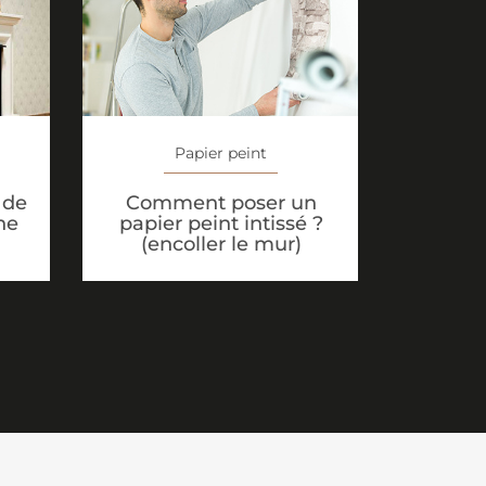
Papier peint
 de
Comment poser un
ne
papier peint intissé ?
(encoller le mur)