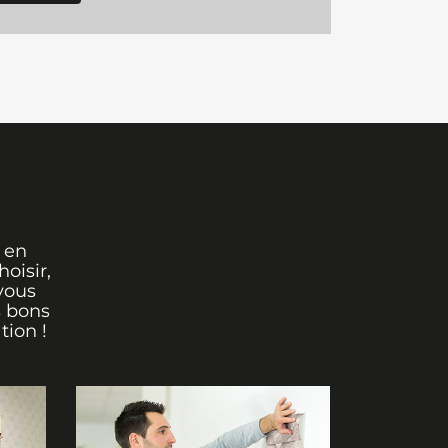
 en
oisir,
vous
s bons
tion !