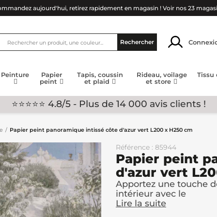
mmandez aujourd'hui, retirez rapidement en magasin !
Voir nos 23 magas
Connexi
Rechercher
Peinture
Papier
Tapis, coussin
Rideau, voilage
Tissu
peint
et plaid
et store
⭐⭐⭐⭐⭐ 4.8/5 - Plus de 14 000 avis clients !
ge
Papier peint panoramique intissé côte d'azur vert L200 x H250 cm
Référence : 85944
Papier peint p
d'azur vert L2
Apportez une touche d
intérieur avec le
Lire la suite