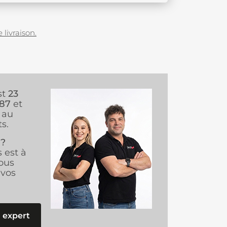
 livraison.
st
23
987
et
au
s.
 ?
s est à
ous
vos
 expert