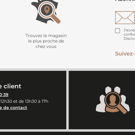
J'acce
confo
Trouvez le magasin
Disco
le plus proche de
chez vous
Suivez-
 client
0 39
 12h30 et de 13h30 à 17h
e de contact