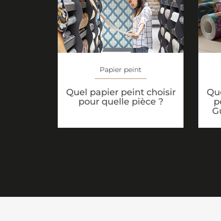
Papier peint
Que
Quel papier peint choisir
p
pour quelle pièce ?
G