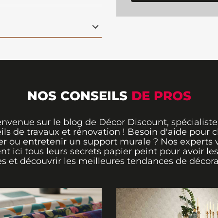
 d’évasion, idéale pour
u.
Facile à poser grâce
u net, durable et sans
ur insuffler une
tre décoration
NOS CONSEILS
DE PROS
envenue sur le blog de Décor Discount, spécialiste
ils de travaux et rénovation ! Besoin d'aide pour ch
er ou entretenir un support murale ? Nos experts 
ent ici tous leurs secrets papier peint pour avoir le
s et découvrir les meilleures tendances de décora