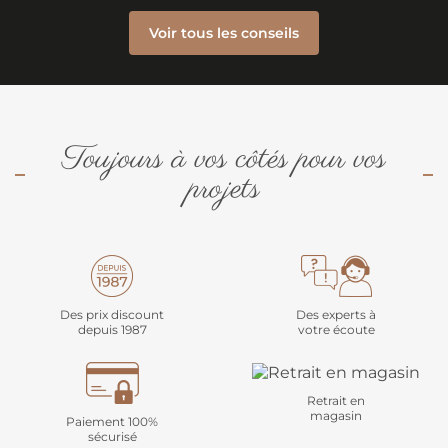
Voir tous les conseils
Toujours à vos côtés pour vos
projets
Des prix discount
Des experts à
depuis 1987
votre écoute
Retrait en
magasin
Paiement 100%
sécurisé