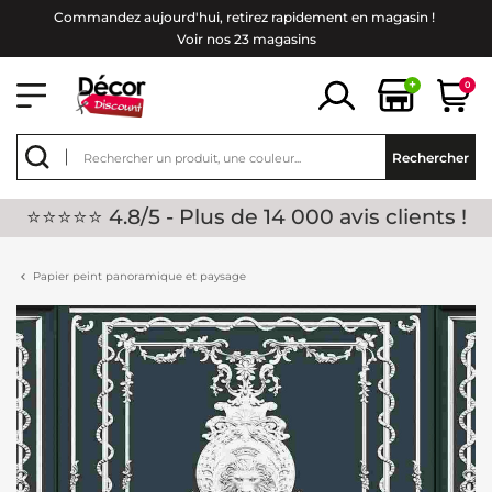
Commandez aujourd'hui, retirez rapidement en magasin !
Voir nos 23 magasins
+
0
Rechercher
⭐⭐⭐⭐⭐ 4.8/5 - Plus de 14 000 avis clients !
Papier peint panoramique et paysage