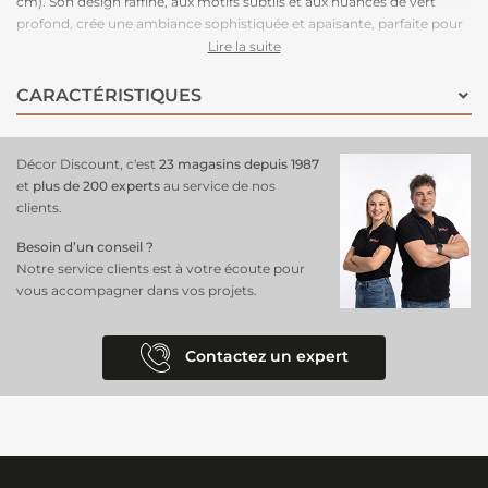
cm). Son design raffiné, aux motifs subtils et aux nuances de vert
profond, crée une ambiance sophistiquée et apaisante, parfaite pour
un salon, une chambre ou un bureau. Ce
décor panoramique
Lire la suite
s’intègre harmonieusement dans un
décor classique
ou moderne,
ajoutant profondeur et caractère à vos murs. Facile à poser grâce à sa
CARACTÉRISTIQUES
composition en intissé, il garantit une finition impeccable et une
excellente durabilité. Offrez à votre espace une décoration chic et
intemporelle avec ce
revêtement mural à prix discount
!
Décor Discount, c'est
23 magasins depuis 1987
et
plus de 200 experts
au service de nos
clients.
Besoin d’un conseil ?
Notre service clients est à votre écoute pour
vous accompagner dans vos projets.
Contactez un expert