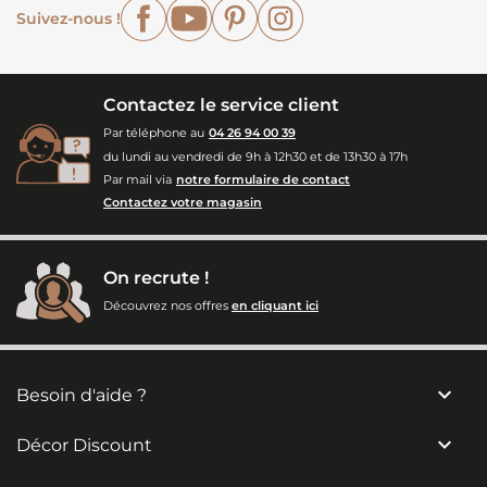
Facebook
YouTube
Pinterest
Instagram
Suivez-nous !
Contactez le service client
Par téléphone au
04 26 94 00 39
du lundi au vendredi de 9h à 12h30 et de 13h30 à 17h
Par mail via
notre formulaire de contact
Contactez votre magasin
On recrute !
Découvrez nos offres
en cliquant ici

Besoin d'aide ?

Décor Discount