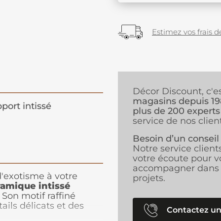
Estimez vos frais de
Décor Discount, c'e
magasins depuis 1
port intissé
plus de 200 experts
service de nos client
Besoin d’un conseil
Notre service client
votre écoute pour v
accompagner dans 
'exotisme à votre
projets.
ramique intissé
Son motif raffiné
tails délicats et des
Contactez un
 ambiance sophistiquée