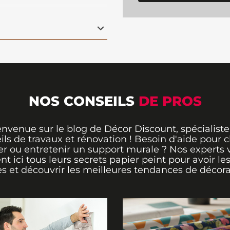
 parfait pour apporter
ité à votre salon,
grâce à sa
 une finition de qualité
votre espace un
té avec ce revêtement
NOS CONSEILS
DE PROS
envenue sur le blog de Décor Discount, spécialiste
ils de travaux et rénovation ! Besoin d'aide pour ch
er ou entretenir un support murale ? Nos experts 
ent ici tous leurs secrets papier peint pour avoir le
s et découvrir les meilleures tendances de décora