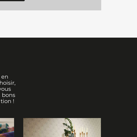
 en
oisir,
vous
s bons
tion !