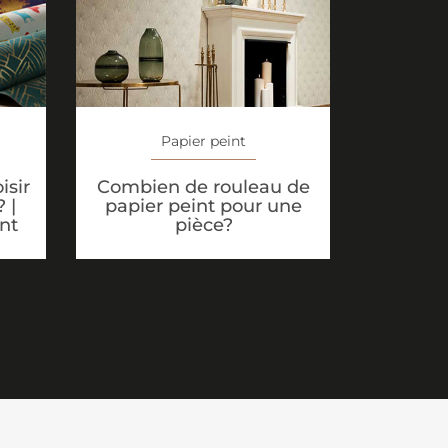
Papier peint
isir
Combien de rouleau de
 |
papier peint pour une
nt
pièce?