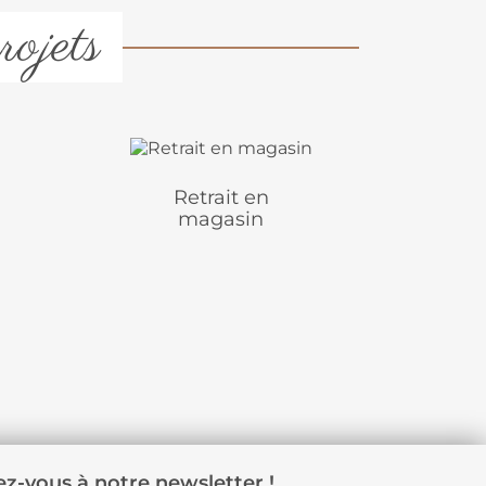
rojets
Retrait en
magasin
z-vous à notre newsletter !