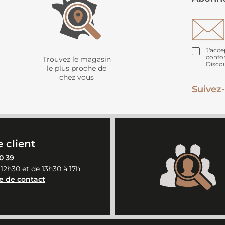
J'acce
confo
Trouvez le magasin
Disco
le plus proche de
chez vous
Suivez-
 client
0 39
 12h30 et de 13h30 à 17h
e de contact