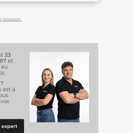
 livraison.
st
23
987
et
au
s.
 ?
s est à
ous
vos
 expert