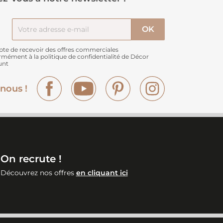
pte de recevoir des offres commerciales
rmément à
la politique de confidentialité de Décor
unt
Facebook
YouTube
Pinterest
Instagram
nous !
On recrute !
Découvrez nos offres
en cliquant ici