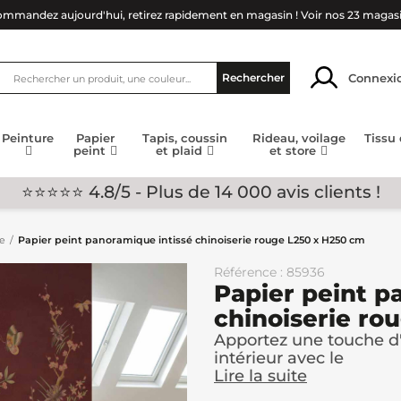
mmandez aujourd'hui, retirez rapidement en magasin !
Voir nos 23 magas
Connexi
Rechercher
Peinture
Papier
Tapis, coussin
Rideau, voilage
Tissu
peint
et plaid
et store
⭐⭐⭐⭐⭐ 4.8/5 - Plus de 14 000 avis clients !
ge
Papier peint panoramique intissé chinoiserie rouge L250 x H250 cm
Référence : 85936
Papier peint p
chinoiserie ro
Apportez une touche d'
intérieur avec le
Lire la suite