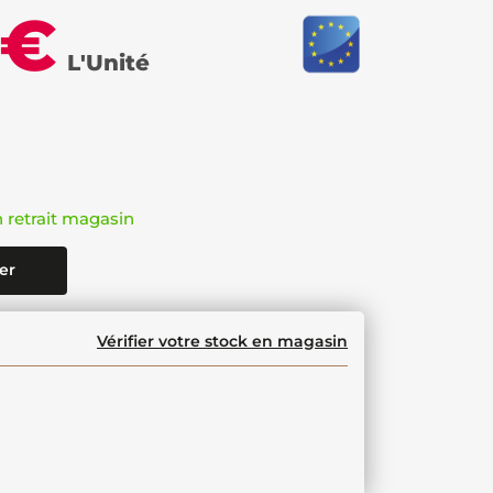
 €
L'Unité
n retrait magasin
er
Vérifier votre stock en magasin