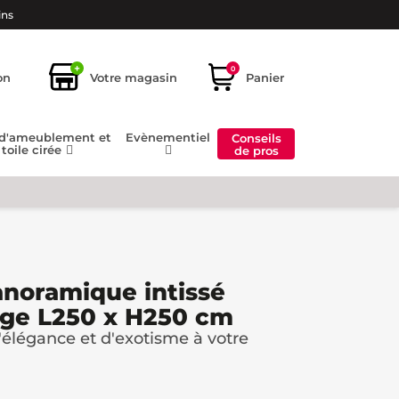
ins
+
0
on
Votre magasin
Panier
 d'ameublement et
Evènementiel
Conseils
toile cirée
de pros
anoramique intissé
uge L250 x H250 cm
élégance et d'exotisme à votre