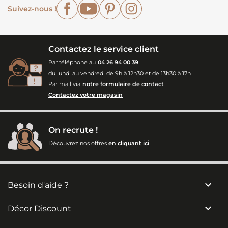
Facebook
YouTube
Pinterest
Instagram
Suivez-nous !
Contactez le service client
Par téléphone au
04 26 94 00 39
du lundi au vendredi de 9h à 12h30 et de 13h30 à 17h
Par mail via
notre formulaire de contact
Contactez votre magasin
On recrute !
Découvrez nos offres
en cliquant ici

Besoin d'aide ?

Décor Discount