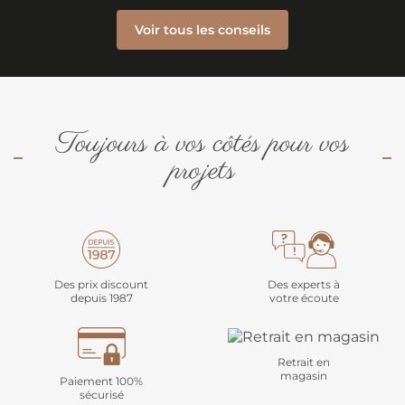
Voir tous les conseils
Toujours à vos côtés pour vos
projets
Des prix discount
Des experts à
depuis 1987
votre écoute
Retrait en
magasin
Paiement 100%
sécurisé