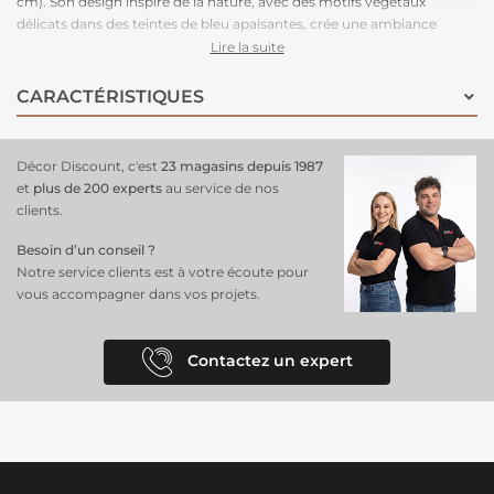
cm). Son design inspiré de la nature, avec des motifs végétaux
délicats dans des teintes de bleu apaisantes, crée une ambiance
calme et rafraîchissante, parfaite pour un salon, une chambre ou un
Lire la suite
bureau. Ce
papier peint panoramique
apporte une dimension de
profondeur et de texture à vos murs, tout en infusant une
CARACTÉRISTIQUES
atmosphère zen et moderne dans votre espace.
Facile à poser grâce
à sa composition en intissé
, il assure une finition impeccable et une
grande durabilité.
Transformez votre pièce
en un havre de paix avec
Décor Discount, c'est
23 magasins depuis 1987
ce revêtement mural élégant et naturel.
et
plus de 200 experts
au service de nos
clients.
Besoin d’un conseil ?
Notre service clients est à votre écoute pour
vous accompagner dans vos projets.
Contactez un expert