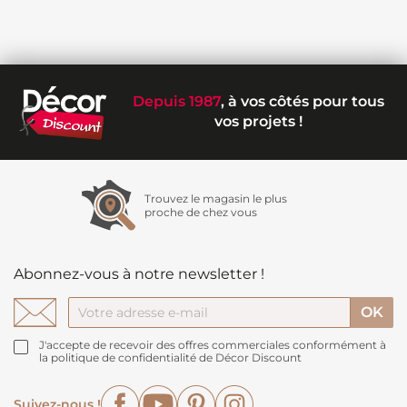
Depuis 1987
, à vos côtés pour tous
vos projets !
Trouvez le magasin le plus
proche de chez vous
Abonnez-vous à notre newsletter !
J'accepte de recevoir des offres commerciales conformément à
la politique de confidentialité de Décor Discount
Facebook
YouTube
Pinterest
Instagram
Suivez-nous !