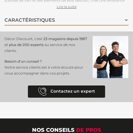
subtiles de vert et des éléments de bois délicats, crée une ambiance
sereine et rafraîchissante, parfaite pour sublimer un salon, une
Lire la suite
chambre ou un bureau. Ce
papier peint panoramique
,
facile à
poser grâce à sa composition en intissé
, apporte de la profondeur
CARACTÉRISTIQUES
et de la texture à vos murs tout en étant durable et résistant. Laissez
la beauté de la nature s'inviter dans votre espace et créez une
atmosphère apaisante et élégante.
Décor Discount, c'est
23 magasins depuis 1987
et
plus de 200 experts
au service de nos
clients.
Besoin d’un conseil ?
Notre service clients est à votre écoute pour
vous accompagner dans vos projets.
Contactez un expert
NOS CONSEILS
DE PROS