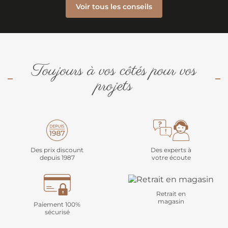
Voir tous les conseils
Toujours à vos côtés pour vos
projets
Des prix discount
Des experts à
depuis 1987
votre écoute
Retrait en
magasin
Paiement 100%
sécurisé