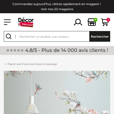
Commandez aujourd'hui, retirez rapidement en magasin !
Voir nos 23 magasins
+
0
Rechercher
⭐⭐⭐⭐⭐ 4.8/5 - Plus de 14 000 avis clients !
Papier peint panoramique et paysage