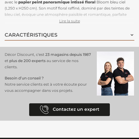
avec le
papier peint panoramique intissé floral
Bloom bleu ciel
(L250 x H250 cm). Son motif floral raffiné, dominé par des teintes de
bleu ciel, évoque une atmosphère paisible et romantique, parfaite
pour un intérieur lumineux et apaisant. Ce
papier peint intissé
,
Lire la suite
facile à poser
, s’intègre harmonieusement dans différents styles de
décoration, du moderne au classique. Idéal pour créer un point focal
CARACTÉRISTIQUES
dans une chambre, un salon ou un bureau, il apporte une dimension
florale élégante tout en créant une ambiance sereine et sophistiquée.
Son design subtil et ses couleurs douces feront de votre mur un
Décor Discount, c'est
23 magasins depuis 1987
véritable atout décoratif
.
et
plus de 200 experts
au service de nos
clients.
Besoin d’un conseil ?
Notre service clients est à votre écoute pour
vous accompagner dans vos projets.
Contactez un expert