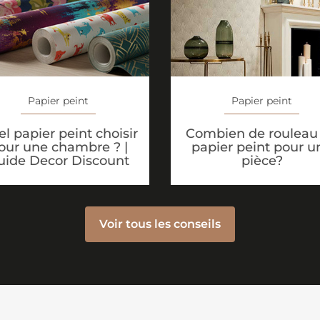
Papier peint
Papier peint
l papier peint choisir
Combien de rouleau
our une chambre ? |
papier peint pour u
uide Decor Discount
pièce?
Voir tous les conseils