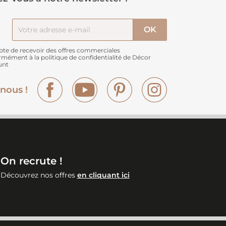
pte de recevoir des offres commerciales
rmément à
la politique de confidentialité de Décor
unt
Facebook
YouTube
Pinterest
Instagram
nous !
On recrute !
Découvrez nos offres
en cliquant ici