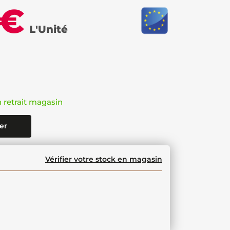
 €
L'Unité
n retrait magasin
er
Vérifier votre stock en magasin