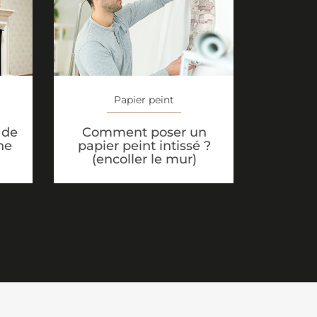
Papier peint
 de
Comment poser un
ne
papier peint intissé ?
(encoller le mur)