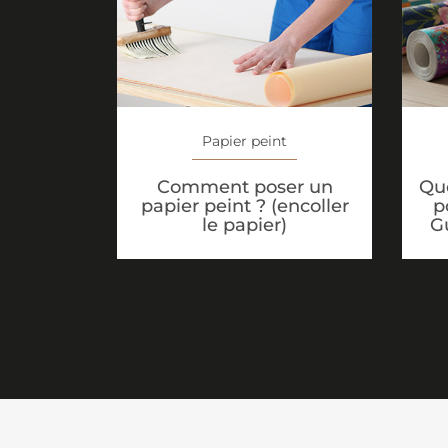
Papier peint
Que
Comment poser un
p
papier peint ? (encoller
G
le papier)