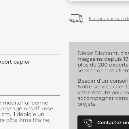
Estimez vos frais de
Décor Discount, c'e
magasins depuis 1
port papier
plus de 200 experts
service de nos client
Besoin d’un conseil
Notre service client
votre écoute pour v
accompagner dans 
de méditerranéenne
projets.
paysage Amalfi rose.
cm, il déploie un
re côte Amalfitaine,
Contactez un
uces. Ses nuances de