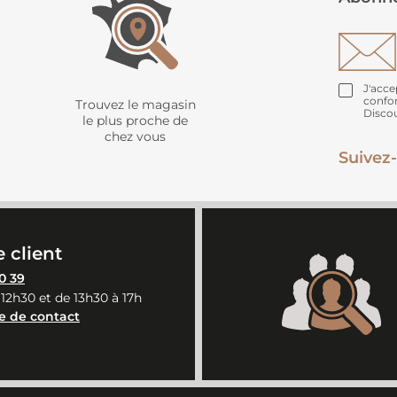
J'acce
confo
Trouvez le magasin
Disco
le plus proche de
chez vous
Suivez-
 client
0 39
 12h30 et de 13h30 à 17h
e de contact