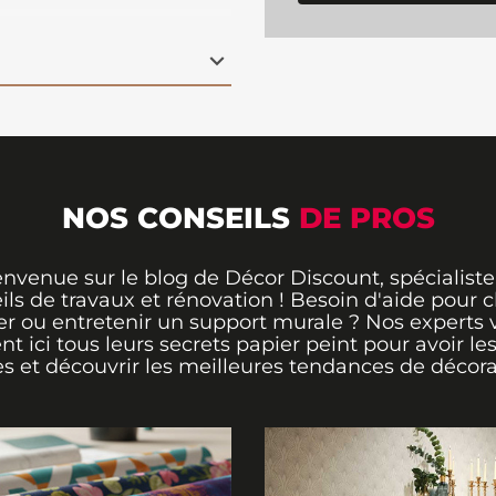
ortent une atmosphère
ur une chambre, un
 poser, ce
papier peint
ément votre pièce en
vasion, mêlant
ne.
NOS CONSEILS
DE PROS
envenue sur le blog de Décor Discount, spécialiste
ils de travaux et rénovation ! Besoin d'aide pour ch
er ou entretenir un support murale ? Nos experts 
ent ici tous leurs secrets papier peint pour avoir le
s et découvrir les meilleures tendances de décora