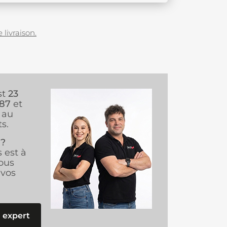
 livraison.
st
23
987
et
au
s.
 ?
s est à
ous
vos
 expert