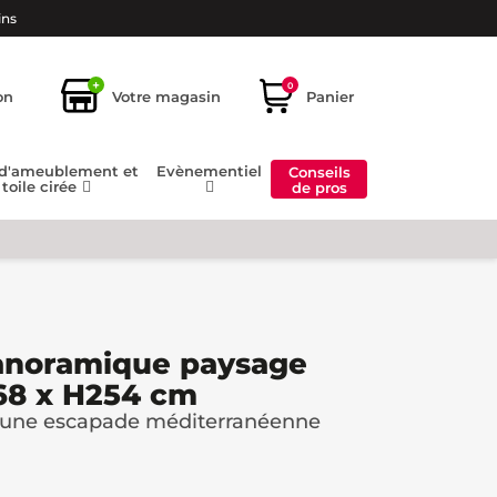
ins
+
0
on
Votre magasin
Panier
 d'ameublement et
Evènementiel
Conseils
toile cirée
de pros
panoramique paysage
68 x H254 cm
ur une escapade méditerranéenne