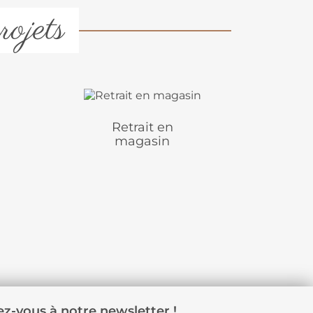
rojets
Retrait en
magasin
z-vous à notre newsletter !