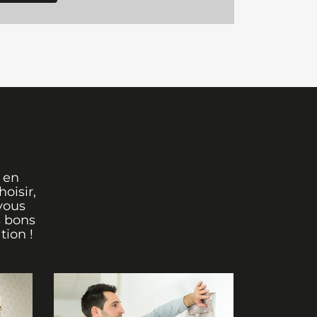
 en
oisir,
vous
s bons
tion !