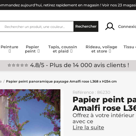
mmandez aujourd'hui, retirez rapidement en magasin !
Voir nos 23 magas
Connexi
Rechercher
Peinture
Papier
Tapis, coussin
Rideau, voilage
Tissu
peint
et plaid
et store
⭐⭐⭐⭐⭐ 4.8/5 - Plus de 14 000 avis clients !
ge
Papier peint panoramique paysage Amalfi rose L368 x H254 cm
Référence : 86230
Papier peint 
Amalfi rose L3
Offrez à votre intérie
avec ce
Lire la suite